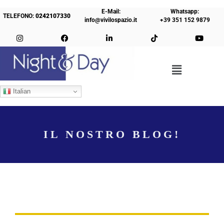
E-Mail:
Whatsapp:
TELEFONO:
0242107330
info@vivilospazio.it
+39 351 152 9879
Italian
IL NOSTRO BLOG!