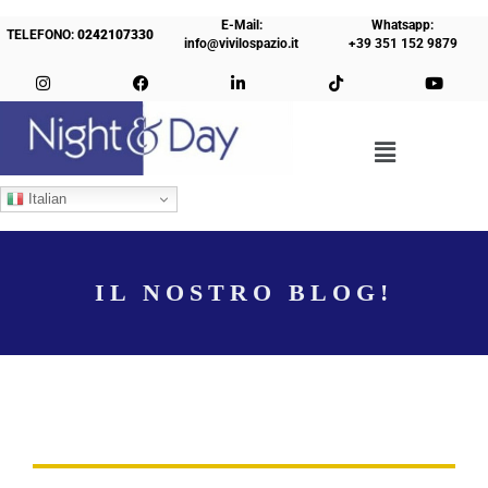
E-Mail:
Whatsapp:
TELEFONO:
0242107330
info@vivilospazio.it
+39 351 152 9879
Italian
IL NOSTRO BLOG!