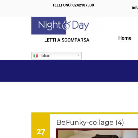
TELEFONO:
0242107330
inf
Home
LETTI A SCOMPARSA
IL NOSTRO BLOG
Italian
BeFunky-collage (4)
27