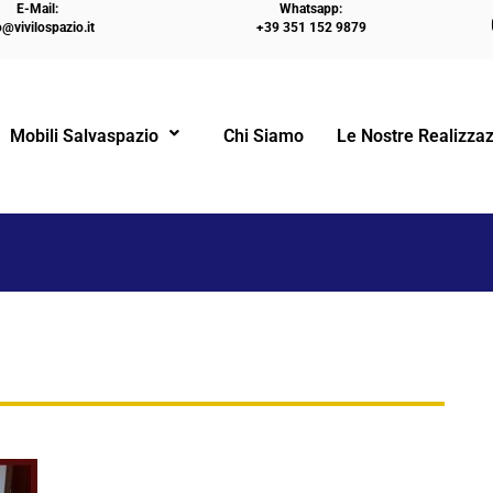
E-Mail:
Whatsapp:
o@vivilospazio.it
+39 351 152 9879
HOME
Mobili Salvaspazio
Chi Siamo
Le Nostre Realizzaz
!