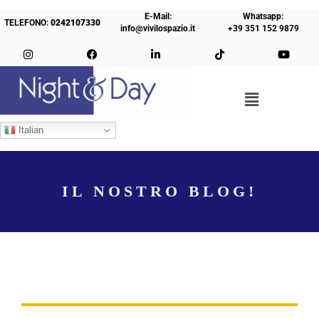
E-Mail:
Whatsapp:
TELEFONO:
0242107330
info@vivilospazio.it
+39 351 152 9879
Italian
IL NOSTRO BLOG!