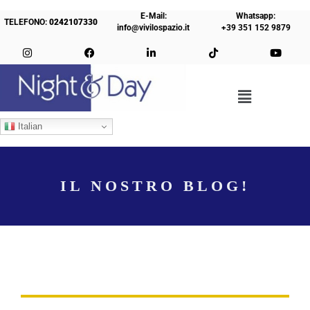
E-Mail:
Whatsapp:
TELEFONO:
0242107330
info@vivilospazio.it
+39 351 152 9879
Italian
IL NOSTRO BLOG!