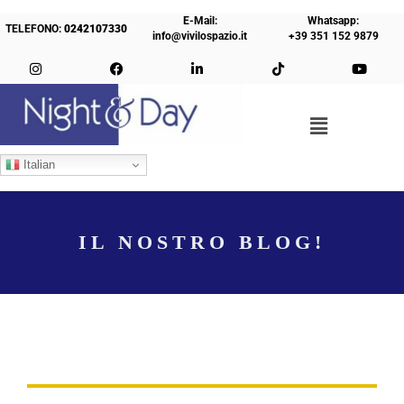
E-Mail:
Whatsapp:
TELEFONO:
0242107330
info@vivilospazio.it
+39 351 152 9879
Italian
IL NOSTRO BLOG!