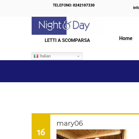
TELEFONO:
0242107330
inf
Home
LETTI A SCOMPARSA
IL NOSTRO BLOG
Italian
mary06
16