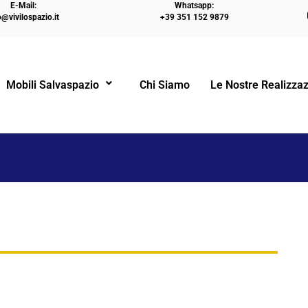
E-Mail:
Whatsapp:
o@vivilospazio.it
+39 351 152 9879
Mobili Salvaspazio
Chi Siamo
Le Nostre Realizzaz
!