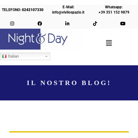
E-Mail:
Whatsapp:
TELEFONO:
0242107330
info@vivilospazio.it
+39 351 152 9879
Italian
IL NOSTRO BLOG!