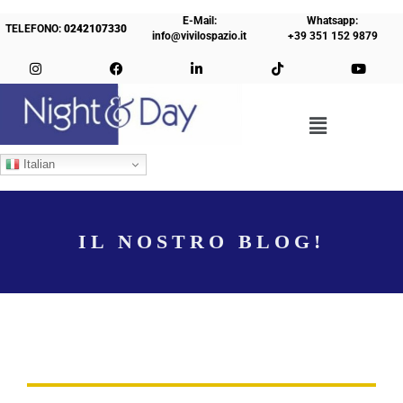
E-Mail:
Whatsapp:
TELEFONO:
0242107330
info@vivilospazio.it
+39 351 152 9879
Italian
IL NOSTRO BLOG!