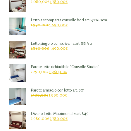
2.080,00
€
1.780,00
€
Letto a scomparsa consolle bed art 851 160cm
1.990,00
€
1.690,00
€
Letto singolo con scrivania art. 851/scr
1.880,00
€
1.490,00
€
Parete letto richiudibile "Consolle Studio"
2.290,00
€
1.960,00
€
Parete armadio con letto art. 901
2.180,00
€
1.990,00
€
Divano Letto Matrimoniale art.849
2.980,00
€
2.780,00
€