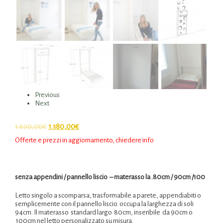
Previous
Next
1.690,00
€
1.380,00
€
Offerte e prezzi in aggiornamento, chiedere info
senza appendini / pannello liscio – materasso la .80cm / 90cm /100
Letto singolo a scomparsa, trasformabile a parete, appendiabiti o
semplicemente con il pannello liscio. occupa la larghezza di soli
94cm. Il materasso standard largo 80cm, inseribile da 90cm o
100cm nel letto personalizzato su misura.