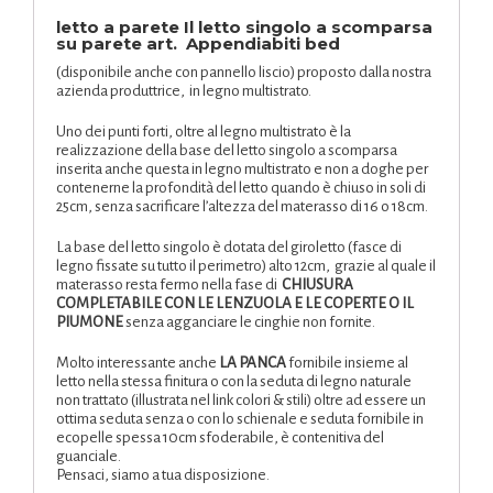
letto a parete Il letto singolo a scomparsa
su parete art. Appendiabiti bed
(disponibile anche con pannello liscio) proposto dalla nostra
azienda produttrice, in legno multistrato.
Uno dei punti forti, oltre al legno multistrato è la
realizzazione della base del letto singolo a scomparsa
inserita anche questa in legno multistrato e non a doghe per
contenerne la profondità del letto quando è chiuso in soli di
25cm, senza sacrificare l’altezza del materasso di 16 o 18cm.
La base del letto singolo è dotata del giroletto (fasce di
legno fissate su tutto il perimetro) alto 12cm, grazie al quale il
materasso resta fermo nella fase di
CHIUSURA
COMPLETABILE CON LE LENZUOLA E LE COPERTE O IL
PIUMONE
senza agganciare le cinghie non fornite.
Molto interessante anche
LA PANCA
fornibile insieme al
letto nella stessa finitura o con la seduta di legno naturale
non trattato (illustrata nel link colori & stili) oltre ad essere un
ottima seduta senza o con lo schienale e seduta fornibile in
ecopelle spessa 10cm sfoderabile, è contenitiva del
guanciale.
Pensaci, siamo a tua disposizione.