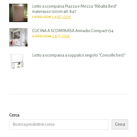
Letto a scomparsa Piazza e Mezza "Ribalta Bed"
materasso 120cm art. 847
1.690,00
€
1.490,00
€
CUCINA A SCOMPARSA Armadio Compact 154
2.680,00
€
2.635,00
€
Letto a scomparsa a soppalco singolo “Consolle bed ”
Cerca
Cerca