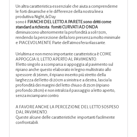
Un altra caratteristica essenziale che aiuta a comprenderne
le forti dinamiche e le differenze della nostra linea
produttiva Night,&Day
sono
i FIANCHI DEL LETTO A PARETE sono dritti come
standard a richiesta forniti CURVATI AD ONDA
diminuiscono ulteriormente la profondità a soli 13cm,
rendendo la percezione della loro presenza molto minimale
e PIACEVOLMENTE Parte dell’atmosfera rilassante.
Un’ultima e non meno importante caratteristica è COME
APPOGGIA IL LETTO APERTO AL PAVIMENTO.
Il letto singolo a scomparsa si appoggia al pavimento sul
ripiano anche questo elaborato in legno multistrato allo
spessore di 36mm, il ripiano inserito più stretto della
larghezza del letto di 20cm a sinistra e a destra, lascia la
profondità dei margini del letto chiuso di 25cm (ripiano
profondo 28cm) e non intralcia il passaggio a letto aperto,
senza inciamparvi contro.
A FAVORE ANCHE LA PERCEZIONE DEL LETTO SOSPESO
DAL PAVIMENTO.
Queste alcune delle caratteristiche importanti facilmente
confrontabili.