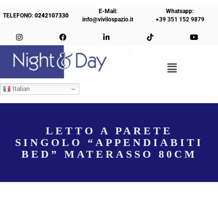
E-Mail:
Whatsapp:
TELEFONO:
0242107330
info@vivilospazio.it
+39 351 152 9879
Italian
LETTO A PARETE
SINGOLO “APPENDIABITI
BED” MATERASSO 80CM