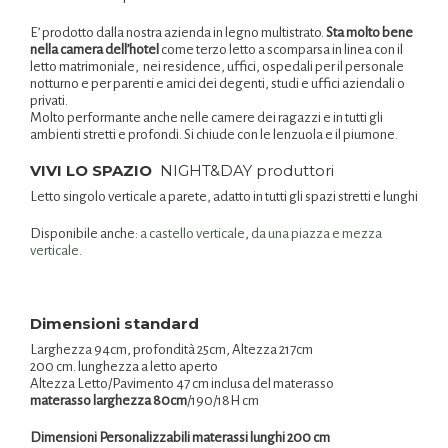
E’ prodotto dalla nostra azienda in legno multistrato.
Sta molto bene
nella camera dell’hotel
come terzo letto a scomparsa in linea con il
letto matrimoniale, nei residence, uffici, ospedali per il personale
notturno e per parenti e amici dei degenti, studi e uffici aziendali o
privati.
Molto performante anche nelle camere dei ragazzi e in tutti gli
ambienti stretti e profondi. Si chiude con le lenzuola e il piumone.
VIVI LO SPAZIO
NIGHT&DAY produttori
Letto singolo verticale a parete, adatto in tutti gli spazi stretti e lunghi
Disponibile anche:
a castello verticale
,
da una piazza e mezza
verticale
.
Dimensioni standard
Larghezza 94cm, profondità 25cm, Altezza 217cm
200 cm. lunghezza a letto aperto
Altezza Letto/Pavimento 47 cm inclusa del materasso
materasso larghezza 80cm
/190/18H cm
Dimensioni Personalizzabili materassi lunghi 200 cm