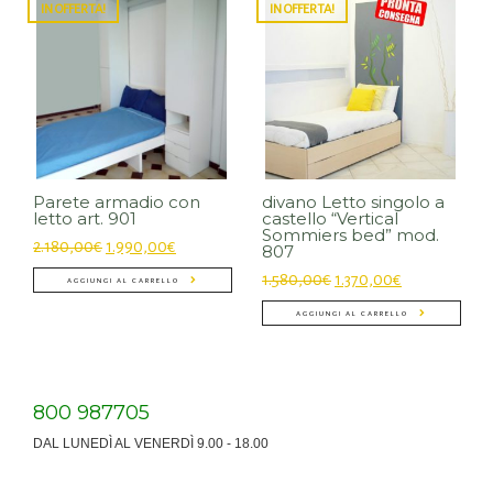
IN OFFERTA!
IN OFFERTA!
Parete armadio con
divano Letto singolo a
letto art. 901
castello “Vertical
Sommiers bed” mod.
2.180,00
€
1.990,00
€
807
1.580,00
€
1.370,00
€
AGGIUNGI AL CARRELLO
AGGIUNGI AL CARRELLO
800 987705
DAL LUNEDÌ AL VENERDÌ 9.00 - 18.00