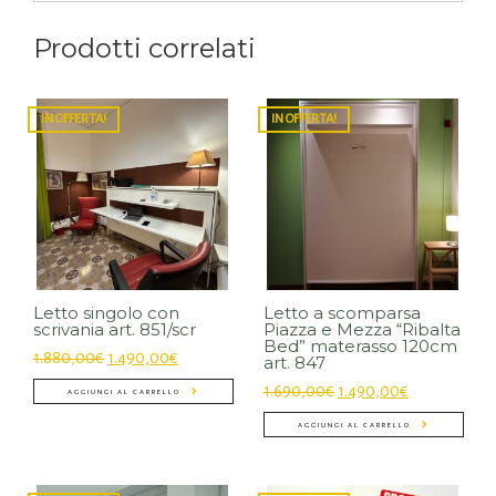
Prodotti correlati
IN OFFERTA!
IN OFFERTA!
Letto singolo con
Letto a scomparsa
scrivania art. 851/scr
Piazza e Mezza “Ribalta
Bed” materasso 120cm
1.880,00
€
1.490,00
€
art. 847
1.690,00
€
1.490,00
€
AGGIUNGI AL CARRELLO
AGGIUNGI AL CARRELLO