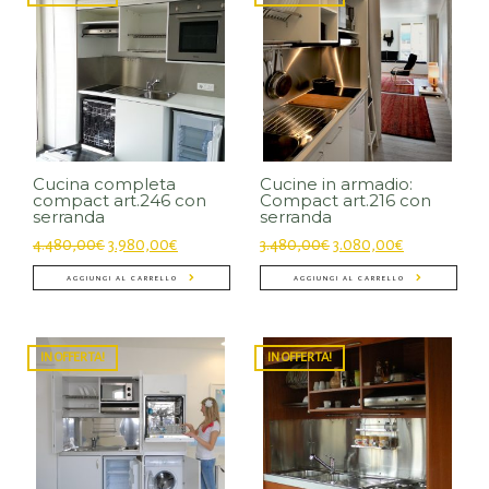
Cucina completa
Cucine in armadio:
compact art.246 con
Compact art.216 con
serranda
serranda
4.480,00
€
3.980,00
€
3.480,00
€
3.080,00
€
AGGIUNGI AL CARRELLO
AGGIUNGI AL CARRELLO
IN OFFERTA!
IN OFFERTA!