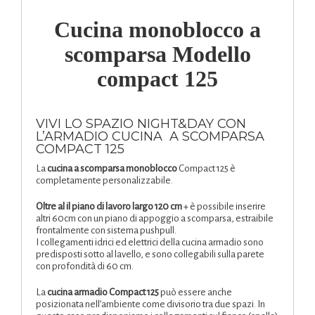
Cucina monoblocco a
scomparsa Modello
compact 125
VIVI LO SPAZIO NIGHT&DAY CON
L’ARMADIO CUCINA A SCOMPARSA
COMPACT 125
La
cucina a scomparsa monoblocco
Compact 125 è
completamente personalizzabile.
Oltre al il piano di lavoro largo 120 cm
+ è possibile inserire
altri 60cm con un piano di appoggio a scomparsa, estraibile
frontalmente con sistema pushpull.
I collegamenti idrici ed elettrici della cucina armadio sono
predisposti sotto al lavello, e sono collegabili sulla parete
con profondità di 60 cm.
La
cucina armadio Compact 125
può essere anche
posizionata nell’ambiente come divisorio tra due spazi. In