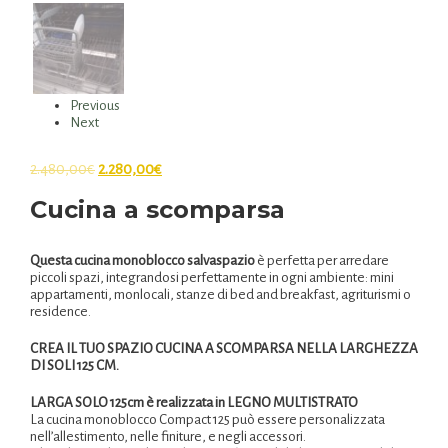
Previous
Next
2.480,00
€
2.280,00
€
Cucina a scomparsa
Questa cucina monoblocco salvaspazio
è perfetta per arredare
piccoli spazi, integrandosi perfettamente in ogni ambiente: mini
appartamenti, monlocali, stanze di bed and breakfast, agriturismi o
residence.
CREA IL TUO SPAZIO CUCINA A SCOMPARSA NELLA LARGHEZZA
DI SOLI 125 CM.
LARGA SOLO 125cm è realizzata in LEGNO MULTISTRATO
La cucina monoblocco Compact 125 può essere personalizzata
nell’allestimento, nelle finiture, e negli accessori.