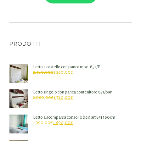
PRODOTTI
Letto a castello con panca mod. 852/P
2.480,00
€
2.260,00
€
Letto singolo con panca contenitore 851/pan
2.080,00
€
1.780,00
€
Letto a scomparsa consolle bed art 851 160cm
1.990,00
€
1.690,00
€