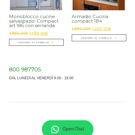
Monoblocco cucine
Armadio Cucina
salvaspazio: Compact
compact 184
art.186 con serranda
3.880,00
€
3.200,00
€
3.880,00
€
3.580,00
€
AGGIUNGI AL CARRELLO
AGGIUNGI AL CARRELLO
800 987705
DAL LUNEDÌ AL VENERDÌ 9.00 - 18.00
Open Chat