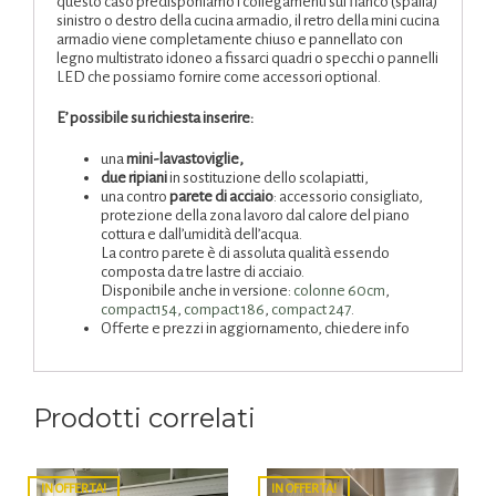
questo caso predisponiamo i collegamenti sul fianco (spalla)
sinistro o destro della cucina armadio, il retro della mini cucina
armadio viene completamente chiuso e pannellato con
legno multistrato idoneo a fissarci quadri o specchi o pannelli
LED che possiamo fornire come accessori optional.
E’ possibile su richiesta inserire:
una
mini-lavastoviglie,
due ripiani
in sostituzione dello scolapiatti,
una contro
parete di acciaio
: accessorio consigliato,
protezione della zona lavoro dal calore del piano
cottura e dall’umidità dell’acqua.
La contro parete è di assoluta qualità essendo
composta da tre lastre di acciaio.
Disponibile anche in versione:
colonne 60cm
,
compact154
,
compact 186
,
compact 247
.
Offerte e prezzi in aggiornamento, chiedere info
Prodotti correlati
IN OFFERTA!
IN OFFERTA!