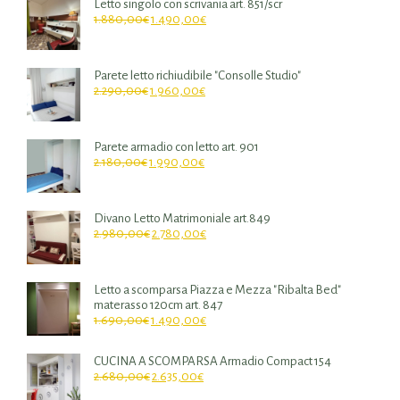
Letto singolo con scrivania art. 851/scr
1.880,00
€
1.490,00
€
Parete letto richiudibile "Consolle Studio"
2.290,00
€
1.960,00
€
Parete armadio con letto art. 901
2.180,00
€
1.990,00
€
Divano Letto Matrimoniale art.849
2.980,00
€
2.780,00
€
Letto a scomparsa Piazza e Mezza "Ribalta Bed"
materasso 120cm art. 847
1.690,00
€
1.490,00
€
CUCINA A SCOMPARSA Armadio Compact 154
2.680,00
€
2.635,00
€