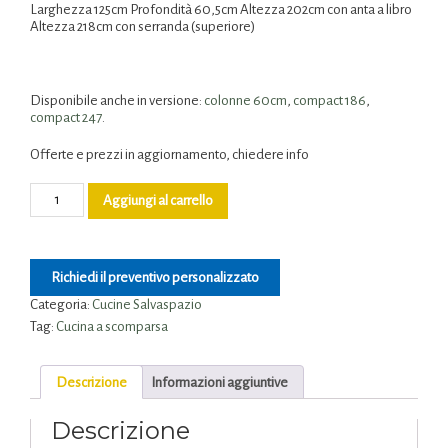
Larghezza 125cm Profondità 60,5cm Altezza 202cm con anta a libro
Altezza 218cm con serranda (superiore)
Disponibile anche in versione:
colonne 60cm
,
compact 186
,
compact 247
.
Offerte e prezzi in aggiornamento, chiedere info
Aggiungi al carrello
Richiedi il preventivo personalizzato
Categoria:
Cucine Salvaspazio
Tag:
Cucina a scomparsa
Descrizione
Informazioni aggiuntive
Descrizione