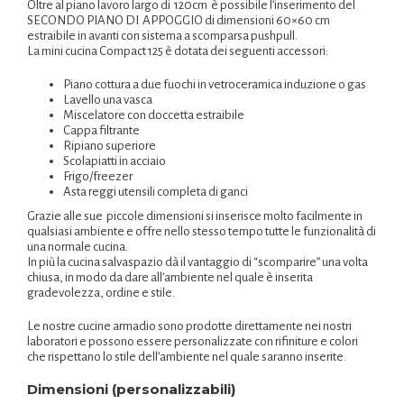
Oltre al piano lavoro largo di 120cm è possibile l’inserimento del
SECONDO PIANO DI APPOGGIO di dimensioni 60×60 cm
estraibile in avanti con sistema a scomparsa pushpull.
La mini cucina Compact 125 è dotata dei seguenti accessori:
Piano cottura a due fuochi in vetroceramica induzione o gas
Lavello una vasca
Miscelatore con doccetta estraibile
Cappa filtrante
Ripiano superiore
Scolapiatti in acciaio
Frigo/freezer
Asta reggi utensili completa di ganci
Grazie alle sue piccole dimensioni si inserisce molto facilmente in
qualsiasi ambiente e offre nello stesso tempo tutte le funzionalità di
una normale cucina.
In più la cucina salvaspazio dà il vantaggio di “scomparire” una volta
chiusa, in modo da dare all’ambiente nel quale è inserita
gradevolezza, ordine e stile.
Le nostre cucine armadio sono prodotte direttamente nei nostri
laboratori e possono essere personalizzate con rifiniture e colori
che rispettano lo stile dell’ambiente nel quale saranno inserite.
Dimensioni (personalizzabili)