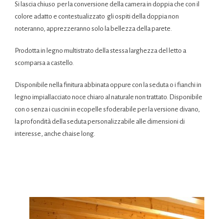
Si lascia chiuso per la conversione della camera in doppia che con il
colore adatto e contestualizzato gli ospiti della doppia non
noteranno, apprezzeranno solo la bellezza della parete.
Prodotta in legno multistrato della stessa larghezza del letto a
scomparsa a castello.
Disponibile nella finitura abbinata oppure con la seduta o i fianchi in
legno impiallacciato noce chiaro al naturale non trattato. Disponibile
con o senza i cuscini in ecopelle sfoderabile per la versione divano,
la profondità della seduta personalizzabile alle dimensioni di
interesse, anche chaise long.