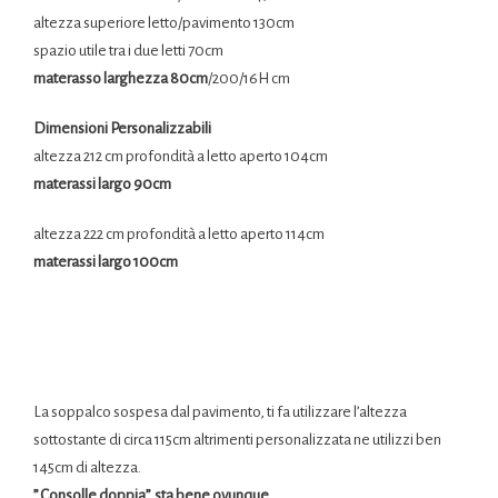
altezza superiore letto/pavimento 130cm
spazio utile tra i due letti 70cm
materasso larghezza 80cm
/200/16H cm
Dimensioni Personalizzabili
altezza 212 cm profondità a letto aperto 104cm
materassi largo 90cm
altezza 222 cm profondità a letto aperto 114cm
materassi largo 100cm
La
soppalco
sospesa dal pavimento, ti fa utilizzare l’altezza
sottostante di circa 115cm altrimenti personalizzata ne utilizzi ben
145cm di altezza.
” C
onsolle
doppia” sta bene ovunque.