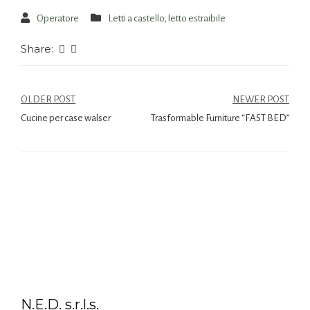
Operatore
Letti a castello
,
letto estraibile
Share:
OLDER POST
NEWER POST
Cucine per case walser
Trasformable Furniture “FAST BED”
N.E.D. s.r.l.s.