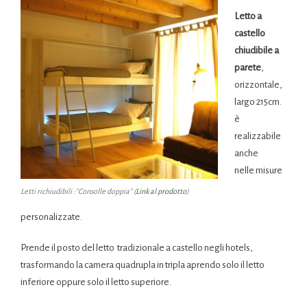
Letto a
castello
chiudibile a
parete
,
orizzontale,
largo 215cm.
è
realizzabile
anche
nelle misure
Letti richiudibili :”Consolle doppia” (
Link al prodotto
)
personalizzate.
Prende il posto del letto tradizionale a castello negli hotels,
trasformando la camera quadrupla in tripla aprendo solo il letto
inferiore oppure solo il letto superiore.