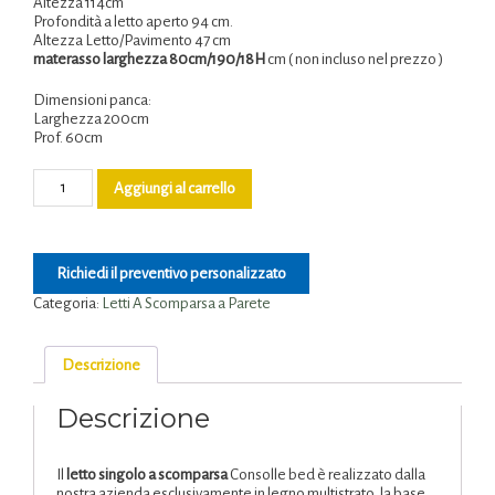
Altezza 114cm
Profondità a letto aperto 94 cm.
Altezza Letto/Pavimento 47 cm
materasso larghezza 80cm
/190/18H
cm ( non incluso nel prezzo )
Dimensioni panca:
Larghezza 200cm
Prof. 60cm
Aggiungi al carrello
Richiedi il preventivo personalizzato
Categoria:
Letti A Scomparsa a Parete
Descrizione
Descrizione
Il
letto singolo a scomparsa
Consolle bed è realizzato dalla
nostra azienda esclusivamente in legno multistrato, la base