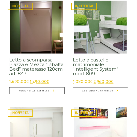
IN OFFERTA!
IN OFFERTA!
Letto a scomparsa
Letto a castello
Piazza e Mezza “Ribalta
matrimoniale
Bed” materasso 120cm
“Intelligent System”
art. 847
mod. 809
1.690,00
€
1.490,00
€
3.080,00
€
2.960,00
€
AGGIUNGI AL CARRELLO
AGGIUNGI AL CARRELLO
IN OFFERTA!
IN OFFERTA!