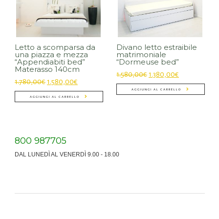
Letto a scomparsa da
Divano letto estraibile
una piazza e mezza
matrimoniale
“Appendiabiti bed”
“Dormeuse bed”
Materasso 140cm
1.580,00
€
1.380,00
€
1.780,00
€
1.580,00
€
AGGIUNGI AL CARRELLO
AGGIUNGI AL CARRELLO
800 987705
DAL LUNEDÌ AL VENERDÌ 9.00 - 18.00