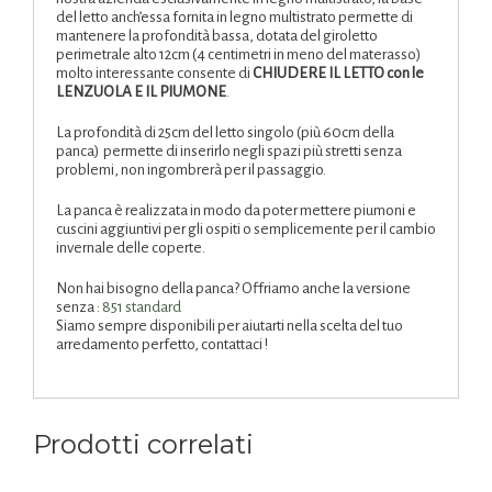
del letto anch’essa fornita in legno multistrato permette di
mantenere la profondità bassa, dotata del giroletto
perimetrale alto 12cm (4 centimetri in meno del materasso)
molto interessante consente di
CHIUDERE IL LETTO con le
LENZUOLA E IL PIUMONE
.
La profondità di 25cm del letto singolo (più 60cm della
panca) permette di inserirlo negli spazi più stretti senza
problemi, non ingombrerà per il passaggio.
La panca è realizzata in modo da poter mettere piumoni e
cuscini aggiuntivi per gli ospiti o semplicemente per il cambio
invernale delle coperte.
Non hai bisogno della panca? Offriamo anche la versione
senza :
851 standard
Siamo sempre disponibili per aiutarti nella scelta del tuo
arredamento perfetto, contattaci !
Prodotti correlati