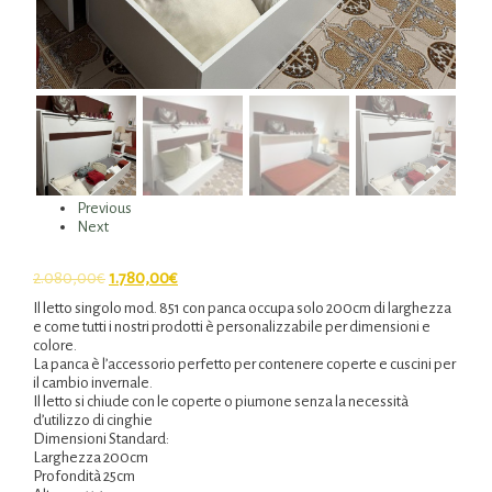
Previous
Next
2.080,00
€
1.780,00
€
Il letto singolo mod. 851 con panca occupa solo 200cm di larghezza
e come tutti i nostri prodotti è personalizzabile per dimensioni e
colore.
La panca è l’accessorio perfetto per contenere coperte e cuscini per
il cambio invernale.
Il letto si chiude con le coperte o piumone senza la necessità
d’utilizzo di cinghie
Dimensioni Standard:
Larghezza 200cm
Profondità 25cm