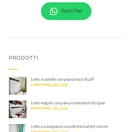
Open Chat
PRODOTTI
Letto a castello con panca mod. 852/P
2.480,00
€
2.260,00
€
Letto singolo con panca contenitore 851/pan
2.080,00
€
1.780,00
€
Letto a scomparsa consolle bed art 851 160cm
1.990,00
€
1.690,00
€