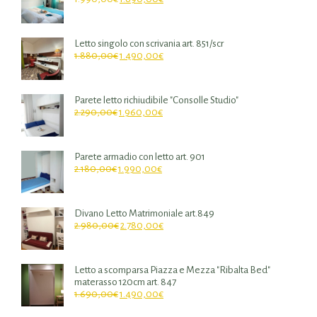
Letto singolo con scrivania art. 851/scr
1.880,00
€
1.490,00
€
Parete letto richiudibile "Consolle Studio"
2.290,00
€
1.960,00
€
Parete armadio con letto art. 901
2.180,00
€
1.990,00
€
Divano Letto Matrimoniale art.849
2.980,00
€
2.780,00
€
Letto a scomparsa Piazza e Mezza "Ribalta Bed"
materasso 120cm art. 847
1.690,00
€
1.490,00
€