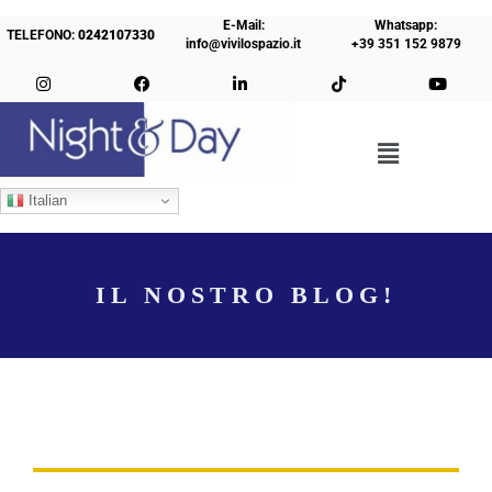
E-Mail:
Whatsapp:
TELEFONO:
0242107330
info@vivilospazio.it
+39 351 152 9879
Italian
IL NOSTRO BLOG!