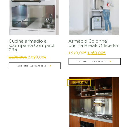
Cucina armadio a
Armadio Colonna
scomparsa Compact
cucina Break Office 64
094
1.970,00
€
1.760,00
€
2.280,00
€
2.098,00
€
AGGIUNGI AL CARRELLO
AGGIUNGI AL CARRELLO
IN OFFERTA!