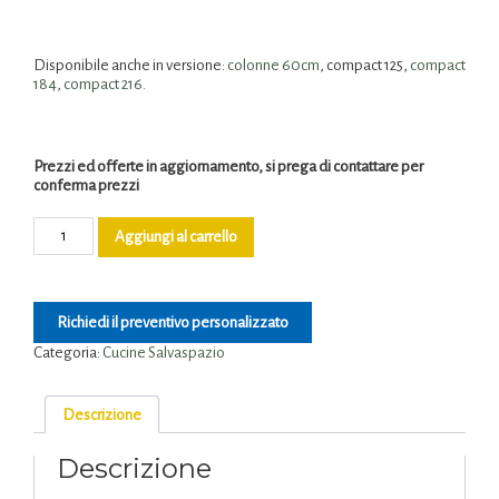
Disponibile anche in versione:
colonne 60cm
, compact 125,
compact
184
,
compact 216
.
Prezzi ed offerte in aggiornamento, si prega di contattare per
conferma prezzi
Aggiungi al carrello
Richiedi il preventivo personalizzato
Categoria:
Cucine Salvaspazio
Descrizione
Descrizione