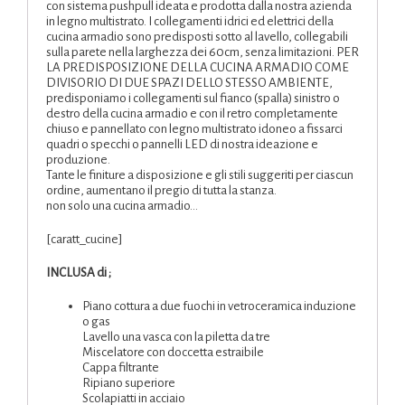
con sistema pushpull ideata e prodotta dalla nostra azienda
in legno multistrato. I collegamenti idrici ed elettrici della
cucina armadio sono predisposti sotto al lavello, collegabili
sulla parete nella larghezza dei 60cm, senza limitazioni. PER
LA PREDISPOSIZIONE DELLA CUCINA ARMADIO COME
DIVISORIO DI DUE SPAZI DELLO STESSO AMBIENTE,
predisponiamo i collegamenti sul fianco (spalla) sinistro o
destro della cucina armadio e con il retro completamente
chiuso e pannellato con legno multistrato idoneo a fissarci
quadri o specchi o pannelli LED di nostra ideazione e
produzione.
Tante le finiture a disposizione e gli stili suggeriti per ciascun
ordine, aumentano il pregio di tutta la stanza.
non solo una cucina armadio…
[caratt_cucine]
INCLUSA di ;
Piano cottura a due fuochi in vetroceramica induzione
o gas
Lavello una vasca con la piletta da tre
Miscelatore con doccetta estraibile
Cappa filtrante
Ripiano superiore
Scolapiatti in acciaio