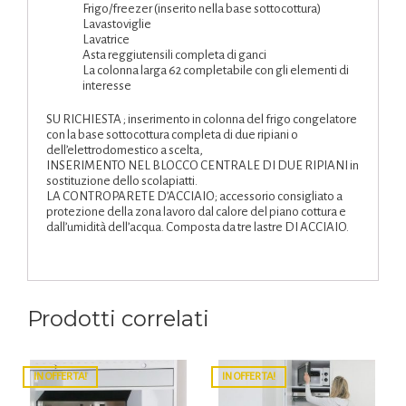
Frigo/freezer (inserito nella base sottocottura)
Lavastoviglie
Lavatrice
Asta reggiutensili completa di ganci
La colonna larga 62 completabile con gli elementi di
interesse
SU RICHIESTA ; inserimento in colonna del frigo congelatore
con la base sottocottura completa di due ripiani o
dell’elettrodomestico a scelta,
INSERIMENTO NEL BLOCCO CENTRALE DI DUE RIPIANI in
sostituzione dello scolapiatti.
LA CONTROPARETE D’ACCIAIO; accessorio consigliato a
protezione della zona lavoro dal calore del piano cottura e
dall’umidità dell’acqua. Composta da tre lastre DI ACCIAIO.
Prodotti correlati
IN OFFERTA!
IN OFFERTA!