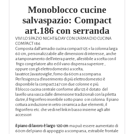
Monoblocco cucine
salvaspazio: Compact
art.186 con serranda
VIVI LO SPAZIO NIGHT&DAY CON L’ARMADIO CUCINA
COMPACT 186
Composta dall’armadio cucina compact 125 + la colonna larga
60 cm, personalizzabile alle dimensioni di interesse, anche
a tamponamento dell’intera parete, allestibile a scelta con il
frigo congelatore alto ed il vano dispensa superiore ,
oppure con gli elettrodomestici a scelta;
lavatrice,lavastoviglie,forno da 60cm a scomparsa.
Per l’esigenza d’inserimento di più elettrodomestici è
disponibile la compact 247 con due colonne e più.
Il blocco cucina centrale conforme alla 125 è dotato del
lavello una vasca dalle dimensione tradizionali con la piletta
da tre,il frigorifero inseribile sotto piano o in colonna. Il piano
cottura a induzione in vetro ceramica a due elementi, il
frigorifero etc. che vedi nel link in basso insieme agli altri
accessori
il piano di lavoro è largo 120 cm
ma può essere aumentato di
60cm del piano di appoggio a scomparsa, estraibile frontale