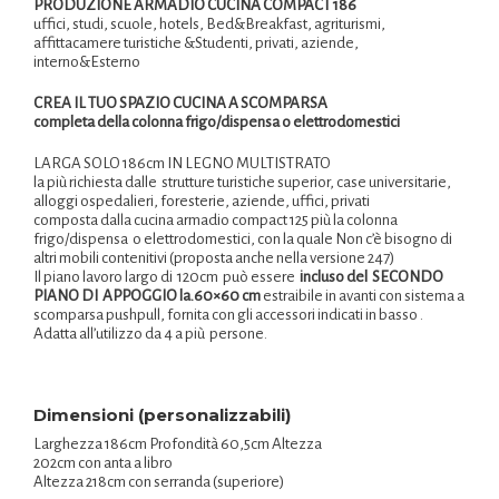
PRODUZIONE
ARMADIO CUCINA COMPACT 186
uffici, studi, scuole, hotels, Bed&Breakfast, agriturismi,
affittacamere turistiche &Studenti, privati, aziende,
interno&Esterno
CREA IL TUO SPAZIO CUCINA A SCOMPARSA
completa della colonna frigo/dispensa o elettrodomestici
LARGA SOLO 186cm IN LEGNO MULTISTRATO
la più richiesta dalle strutture turistiche superior, case universitarie,
alloggi ospedalieri, foresterie, aziende, uffici, privati
composta dalla cucina armadio compact 125 più la colonna
frigo/dispensa o elettrodomestici, con la quale Non c’è bisogno di
altri mobili contenitivi (proposta anche nella versione 247)
Il piano lavoro largo di 120cm può essere
incluso del
SECONDO
PIANO DI APPOGGIO la.60×60 cm
estraibile in avanti con sistema a
scomparsa pushpull, fornita con gli accessori indicati in basso .
Adatta all’utilizzo da 4 a più persone.
Dimensioni (personalizzabili)
Larghezza 186cm Profondità 60,5cm Altezza
202cm con anta a libro
Altezza 218cm con serranda (superiore)