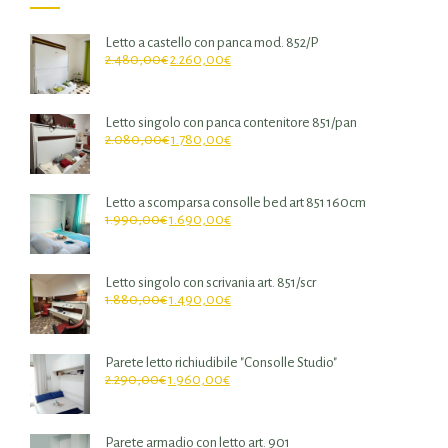
Letto a castello con panca mod. 852/P
2.480,00
€
2.260,00
€
Letto singolo con panca contenitore 851/pan
2.080,00
€
1.780,00
€
Letto a scomparsa consolle bed art 851 160cm
1.990,00
€
1.690,00
€
Letto singolo con scrivania art. 851/scr
1.880,00
€
1.490,00
€
Parete letto richiudibile "Consolle Studio"
2.290,00
€
1.960,00
€
Parete armadio con letto art. 901