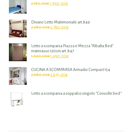
2.180,00
€
1.990,00
€
Divano Letto Matrimoniale art.849
2.980,00
€
2.780,00
€
Letto a scomparsa Piazza e Mezza "Ribalta Bed"
materasso 120cm art. 847
1.690,00
€
1.490,00
€
CUCINA A SCOMPARSA Armadio Compact 154
2.680,00
€
2.635,00
€
Letto a scomparsa a soppalco singolo “Consolle bed ”