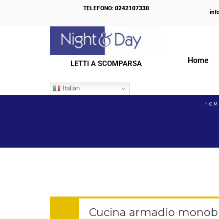
TELEFONO:
0242107330
inf
Home
LETTI A SCOMPARSA
IL NOSTRO BLOG
Italian
HOM
Cucina armadio monobl