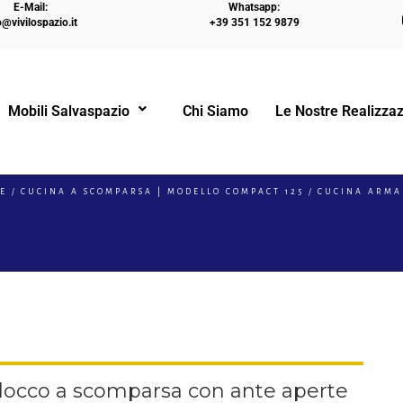
E-Mail:
Whatsapp:
o@vivilospazio.it
+39 351 152 9879
Mobili Salvaspazio
Chi Siamo
Le Nostre Realizzaz
!
E
CUCINA A SCOMPARSA | MODELLO COMPACT 125
CUCINA ARMA
occo a scomparsa con ante aperte