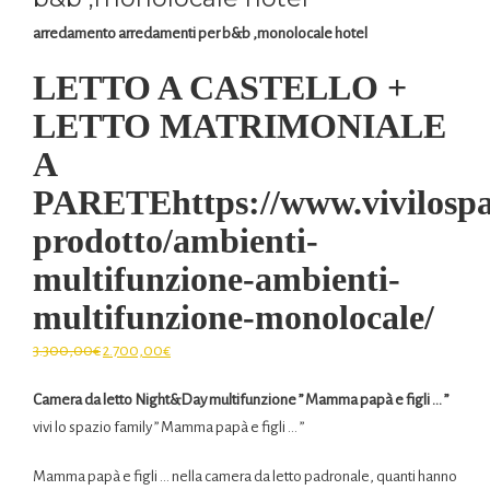
arredamento arredamenti per b&b ,monolocale hotel
LETTO A CASTELLO +
LETTO MATRIMONIALE
A
PARETEhttps://www.vivilospa
prodotto/ambienti-
multifunzione-ambienti-
multifunzione-monolocale/
3.300,00
€
2.700,00
€
Camera da letto Night&Day multifunzione ” Mamma papà e figli … ”
vivi lo spazio family ” Mamma papà e figli … ”
Mamma papà e figli … nella camera da letto padronale, quanti hanno