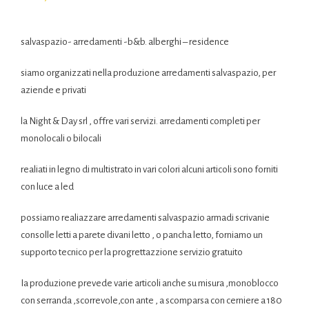
salvaspazio- arredamenti -b&b. alberghi – residence
siamo organizzati nella produzione arredamenti salvaspazio, per
aziende e privati
la Night & Day srl , offre vari servizi. arredamenti completi per
monolocali o bilocali
realiati in legno di multistrato in vari colori alcuni articoli sono forniti
con luce a led
possiamo realiazzare arredamenti salvaspazio armadi scrivanie
consolle letti a parete divani letto , o pancha letto, forniamo un
supporto tecnico per la progrettazzione servizio gratuito
Ia produzione prevede varie articoli anche su misura ,monoblocco
con serranda ,scorrevole,con ante , a scomparsa con cerniere a 180