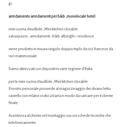
gr
arredamento arredamenti per b&b ,monolocale hotel
mini cucina chiudibile ,Mini kitchen closable
salvaspazio- arredamenti -b&b. alberghi – residence
viene prodotto in misura singolo doppio triplo da 120 francese da
160 matrimoniale
Siamo attrezzati con depositi in varie regione d’Italia.
per le mini cucina chiudibile ,Mini kitchen closable
Il nostro personale provvede al magazzinaggio dei divano letto
castello con relativi codici a barra in modo da caricare per il cliente
finale.
Assistenza al cliente nel montaggio sia con schede tecniche che
telefonicamente .