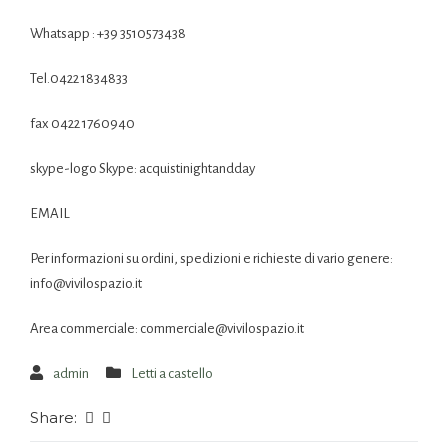
Whatsapp : +39 3510573438
Tel.0422 1834833
fax 0422 1760940
skype-logo Skype: acquistinightandday
EMAIL
Per informazioni su ordini, spedizioni e richieste di vario genere:
info@vivilospazio.it
Area commerciale: commerciale@vivilospazio.it
admin
Letti a castello
Share: