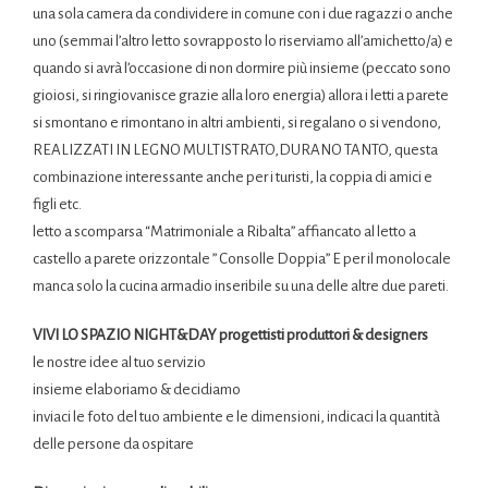
una sola camera da condividere in comune con i due ragazzi o anche
uno (semmai l’altro letto sovrapposto lo riserviamo all’amichetto/a) e
quando si avrà l’occasione di non dormire più insieme (peccato sono
gioiosi, si ringiovanisce grazie alla loro energia) allora i letti a parete
si smontano e rimontano in altri ambienti, si regalano o si vendono,
REALIZZATI IN LEGNO MULTISTRATO,DURANO TANTO, questa
combinazione interessante anche per i turisti, la coppia di amici e
figli etc.
letto a scomparsa “Matrimoniale a Ribalta” affiancato al letto a
castello a parete orizzontale ” Consolle Doppia” E per il monolocale
manca solo la cucina armadio inseribile su una delle altre due pareti.
VIVI LO SPAZIO NIGHT&DAY progettisti produttori & designers
le nostre idee al tuo servizio
insieme elaboriamo & decidiamo
inviaci le foto del tuo ambiente e le dimensioni, indicaci la quantità
delle persone da ospitare