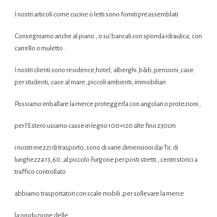
I nostri articoli come cucine o letti sono forniti preassemblati
Consegniamo anche al piano , o su’ bancali con sponda idraulica, con
carrello o muletto .
I nostri clienti sono residence,hotel, alberghi ,b&b, pensioni ,case
per studenti, case al mare, piccoli ambienti, immobiliari
Possiamo imballare la merce proteggerla con angolari o protezioni ,
per l’Estero usiamo casse in legno 100×120 alte fino 230cm
i nostri mezzi di trasporto, sono di varie dimensioni dai Tir, di
lunghezza 13,60 ,al piccolo Furgone per posti stretti , centri storici a
traffico controllato
abbiamo trasportatori con scale mobili ,per sollevare la merce
la pruduzione delle