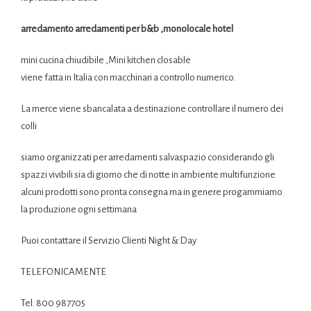
arredamento arredamenti per b&b ,monolocale hotel
mini cucina chiudibile ,Mini kitchen closable
viene fatta in Italia con macchinari a controllo numerico.
La merce viene sbancalata a destinazione controllare il numero dei
colli
siamo organizzati per arredamenti salvaspazio considerando gli
spazzi vivibili sia di giorno che di notte in ambiente multifunzione
alcuni prodotti sono pronta consegna ma in genere progammiamo
la produzione ogni settimana
Puoi contattare il Servizio Clienti Night & Day
TELEFONICAMENTE
Tel. 800 987705