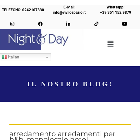
E-Mail:
Whatsapp:
TELEFONO:
0242107330
info@vivilospazio.it
+39 351 152 9879
Italian
IL NOSTRO BLOG!
arredamento arredamenti per
b&b ,monolocale hotel