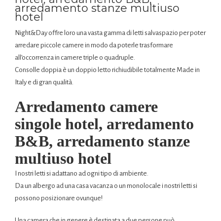
arredamento stanze multiuso
hotel
Night&Day offre loro una vasta gamma di letti salvaspazio per poter
arredare piccole camere in modo da poterle trasformare
all’occorrenza in camere triple o quadruple.
Consolle doppia è un doppio letto richiudibile totalmente Made in
Italy e di gran qualità.
Arredamento camere
singole hotel, arredamento
B&B, arredamento stanze
multiuso hotel
I nostri letti si adattano ad ogni tipo di ambiente.
Da un albergo ad una casa vacanza o un monolocale i nostri letti si
possono posizionare ovunque!
Una camera che in genere è destinata a due persone può