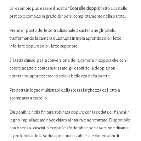
Un esempio può essere il nostro “
Consolle doppia
” letto a castello
pratico e comodo in grado di riporsi completamente nella parete.
Prende il posto del letto tradizionale a castello negli hotels,
trasformando la camera quadrupla in tripla aprendo solo il letto
inferiore oppure solo il letto superiore.
Si lascia chiuso per la conversione della camera in doppia che con il
colore adatto e contestualizzato gli ospiti della doppia non
noteranno, apprezzeranno solo la bellezza della parete.
Prodotta in legno multistrato della stessa larghezza del letto a
scomparsa a castello.
Disponibile nella finitura abbinata oppure con la seduta o i fianchi in
legno impiallacciato noce chiaro al naturale non trattato. Disponibile
con o senza i cuscini in ecopelle sfoderabile per la versione divano,
la profondità della seduta personalizzabile alle dimensioni di