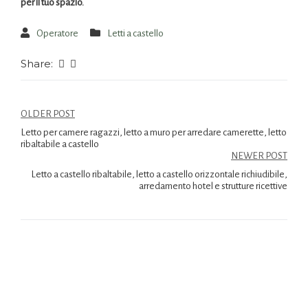
per il tuo spazio.
Operatore
Letti a castello
Share:
OLDER POST
Letto per camere ragazzi, letto a muro per arredare camerette, letto
ribaltabile a castello
NEWER POST
Letto a castello ribaltabile, letto a castello orizzontale richiudibile,
arredamento hotel e strutture ricettive