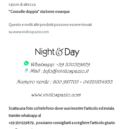
145cm di altezza.
” C
onsolle
doppia” sta bene ovunque.
Questo e molti altri prodotti possono essere trovati
su
www.vivilospazio.com
Scatta una foto col telefono dove vuoi inserire l’articolo ed inviala
tramite whatsapp al
+39 3511529879, possiamo consigliarti a scegliere l’articolo giusto