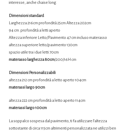
interesse, anche chaise long.
Dimensioni standard
Larghezza 216cm profondità 25cm Altezza 202cm
94 cm. profondità a letti aperto
Altezza inferiore Letto/Pavimento 47 cm incluso materasso
altezza superiore letto/pavimento 130cm
spazio utile tra i due letti 70cm
materasso larghezza 80cm
/200/16H cm
Dimensioni Personalizzabili
altezza 212 cm profondità a letto aperto 104cm
materassi largo 90cm
altezza 222 cm profondità a letto aperto 114cm
materassi largo 100cm
La
soppalco
sospesa dal pavimento, ti fa utilizzare l’altezza
sottostante di circa 115cm altrimenti personalizzata ne utilizzi ben