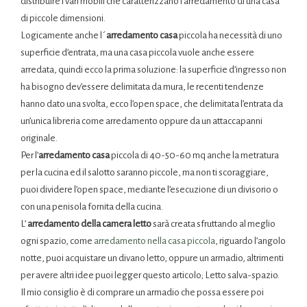
distribuire i vari mobili che caratterizzano l’arredamento di una casa
di piccole dimensioni.
Logicamente anche l´
arredamento casa
piccola ha necessità di uno
superficie d’entrata, ma una casa piccola vuole anche essere
arredata, quindi ecco la prima soluzione: la superficie d’ingresso non
ha bisogno dev’essere delimitata da mura, le recenti tendenze
hanno dato una svolta, ecco l’open space, che delimitata l’entrata da
un’unica libreria come arredamento oppure da un attaccapanni
originale.
Per l’
arredamento casa
piccola di 40-50-60 mq anche la metratura
per la cucina ed il salotto saranno piccole, ma non ti scoraggiare,
puoi dividere l’open space, mediante l’esecuzione di un divisorio o
con una penisola fornita della cucina.
L’
arredamento della camera letto
sarà creata sfruttando al meglio
ogni spazio, come
arredamento nella casa piccola
, riguardo l’angolo
notte, puoi acquistare un divano letto, oppure un armadio, altrimenti
per avere altri idee puoi legger questo articolo; Letto salva-spazio.
Il mio consiglio è di comprare un armadio che possa essere poi