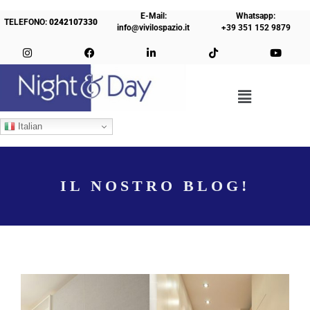
E-Mail:
Whatsapp:
TELEFONO:
0242107330
info@vivilospazio.it
+39 351 152 9879
Italian
IL NOSTRO BLOG!