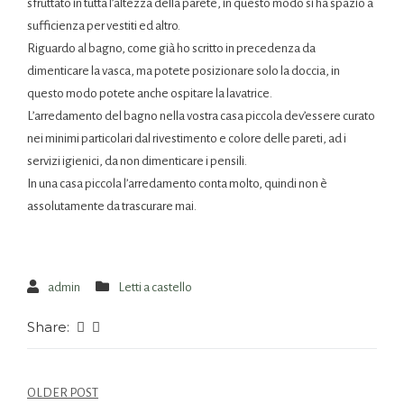
sfruttato in tutta l’altezza della parete, in questo modo si ha spazio a
sufficienza per vestiti ed altro.
Riguardo al bagno, come già ho scritto in precedenza da
dimenticare la vasca, ma potete posizionare solo la doccia, in
questo modo potete anche ospitare la lavatrice.
L’arredamento del bagno nella vostra casa piccola dev’essere curato
nei minimi particolari dal rivestimento e colore delle pareti, ad i
servizi igienici, da non dimenticare i pensili.
In una casa piccola l’arredamento conta molto, quindi non è
assolutamente da trascurare mai.
admin
Letti a castello
Share:
OLDER POST