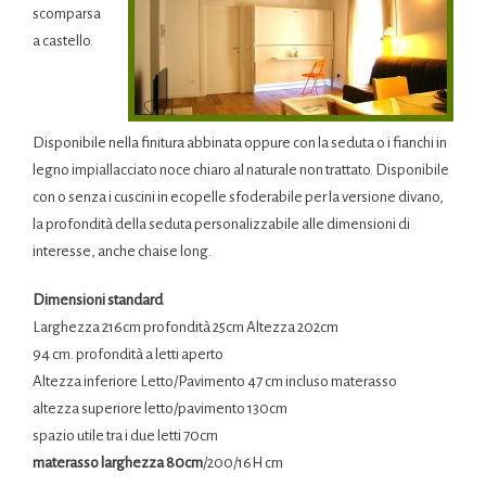
scomparsa
a castello.
Disponibile nella finitura abbinata oppure con la seduta o i fianchi in
legno impiallacciato noce chiaro al naturale non trattato. Disponibile
con o senza i cuscini in ecopelle sfoderabile per la versione divano,
la profondità della seduta personalizzabile alle dimensioni di
interesse, anche chaise long.
Dimensioni standard
Larghezza 216cm profondità 25cm Altezza 202cm
94 cm. profondità a letti aperto
Altezza inferiore Letto/Pavimento 47 cm incluso materasso
altezza superiore letto/pavimento 130cm
spazio utile tra i due letti 70cm
materasso larghezza 80cm
/200/16H cm