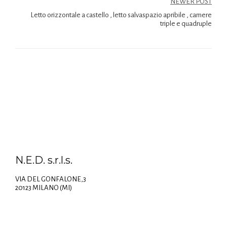
NEWER POST
Letto orizzontale a castello , letto salvaspazio apribile , camere
triple e quadruple
N.E.D. s.r.l.s.
VIA DEL GONFALONE,3
20123 MILANO (MI)