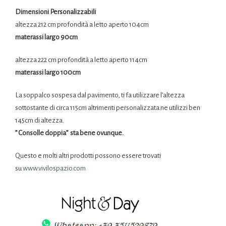
Dimensioni Personalizzabili
altezza 212 cm profondità a letto aperto 104cm
materassi largo 90cm
altezza 222 cm profondità a letto aperto 114cm
materassi largo 100cm
La
soppalco
sospesa dal pavimento, ti fa utilizzare l’altezza
sottostante di circa 115cm altrimenti personalizzata ne utilizzi ben
145cm di altezza.
” C
onsolle
doppia” sta bene ovunque.
Questo e molti altri prodotti possono essere trovati
su
www.vivilospazio.com