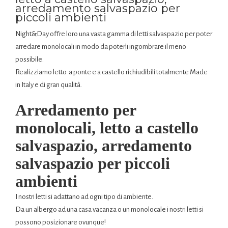
arredamento salvaspazio per
piccoli ambienti
Night&Day offre loro una vasta gamma di letti salvaspazio per poter
arredare monolocali in modo da poterli ingombrare il meno
possibile.
Realizziamo letto a ponte e a castello richiudibili totalmente Made
in Italy e di gran qualità.
Arredamento per
monolocali, letto a castello
salvaspazio, arredamento
salvaspazio per piccoli
ambienti
I nostri letti si adattano ad ogni tipo di ambiente.
Da un albergo ad una casa vacanza o un monolocale i nostri letti si
possono posizionare ovunque!