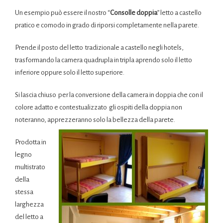
Un esempio può essere il nostro “
Consolle doppia
” letto a castello
pratico e comodo in grado di riporsi completamente nella parete.
Prende il posto del letto tradizionale a castello negli hotels,
trasformando la camera quadrupla in tripla aprendo solo il letto
inferiore oppure solo il letto superiore.
Si lascia chiuso per la conversione della camera in doppia che con il
colore adatto e contestualizzato gli ospiti della doppia non
noteranno, apprezzeranno solo la bellezza della parete.
Prodotta in
legno
multistrato
della
stessa
larghezza
del letto a