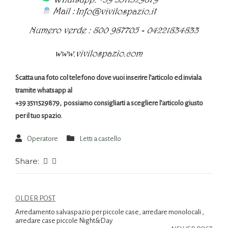
Scatta una foto col telefono dove vuoi inserire l’articolo ed inviala
tramite whatsapp al
+39 3511529879, possiamo consigliarti a scegliere l’articolo giusto
per il tuo spazio.
Operatore
Letti a castello
Share:
OLDER POST
Arredamento salvaspazio per piccole case, arredare monolocali ,
arredare case piccole Night&Day