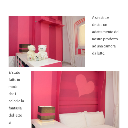
A sinistra
e
destra un
adattamento del
nostro prodotto
ad una camera
da letto.
E’ stato
fatto in
modo
che i
colori e la
fantasia
del letto
si