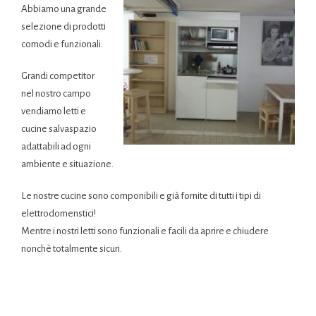
Abbiamo una grande
selezione di prodotti
comodi e funzionali.
Grandi competitor
nel nostro campo
vendiamo letti e
cucine salvaspazio
adattabili ad ogni
ambiente e situazione.
Le nostre cucine sono componibili e già fornite di tutti i tipi di
elettrodomenstici!
Mentre i nostri letti sono funzionali e facili da aprire e chiudere
nonchè totalmente sicuri.