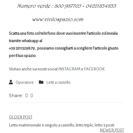
Scatta una foto col telefono dove vuoi inserire l’articolo ed inviala
tramite whatsapp al
+39 3511529879, possiamo consigliarti a scegliere l’articolo giusto
per il tuo spazio.
Visitaci anche sui nostri social
INSTAGRAM
e
FACEBOOK
Operatore
Letti a castello
Share:
OLDER POST
Letto matrimoniale e singolo a castello, letto triplo, letto 3 posti
NEWER POST