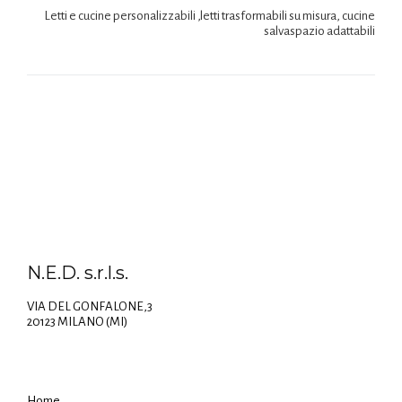
Letti e cucine personalizzabili ,letti trasformabili su misura, cucine
salvaspazio adattabili
N.E.D. s.r.l.s.
VIA DEL GONFALONE,3
20123 MILANO (MI)
Home