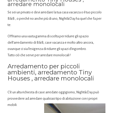
arredare monolocali
Se sei un privato e devi arredare la tua casa vacanza o il tuo piccolo
B&B , o perchè no anche più di uno, Night&Day ha quel che fa per
te.
Offriamo una vasta gamma di scelta per ridurre gli spazio
dell’arredamento di B&B, case vacanza e molto altro ancora,
ovunque ci sia l’esigenza di ridurre gli spazi d’ingombro.
Tutto ciò che serve per arredare monolocali !
Arredamento per piccoli
ambienti, arredamento Tiny
Houses , arredare monolocali
C’è un alta richiesta di case arredate oggigiorno, Night&Day può
provvedere ad arredare qualsiasi tipo di abitazione con i propri
mobili.