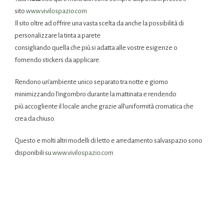
sito
www.vivilospazio.com
Il sito oltre ad offrire una vasta scelta da anche la possibilità di
personalizzare la tinta a parete
consigliando quella che più si adatta alle vostre esigenze o
fornendo stickers da applicare.
Rendono un’ambiente unico separato tra notte e giorno
minimizzando l’ingombro durante la mattinata e rendendo
più accogliente il locale anche grazie all’uniformità cromatica che
crea da chiuso.
Questo e molti altri modelli di letto e arredamento salvaspazio sono
disponibili su
www.vivilospazio.com