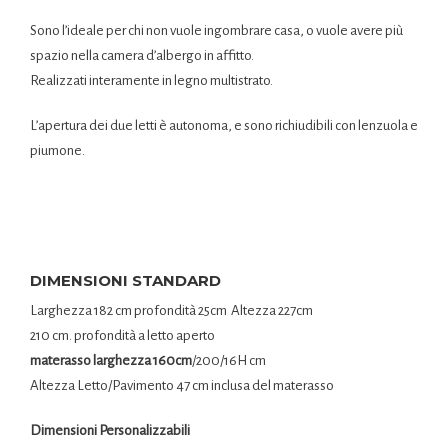
Sono l’ideale per chi non vuole ingombrare casa, o vuole avere più
spazio nella camera d’albergo in affitto.
Realizzati interamente in legno multistrato.
L’apertura dei due letti è autonoma, e sono richiudibili con lenzuola e
piumone.
DIMENSIONI STANDARD
Larghezza 182 cm profondità 25cm
Altezza 227cm
210 cm. profondità a letto aperto
materasso larghezza 160cm
/200/16H cm
Altezza Letto/Pavimento 47 cm inclusa del materasso
Dimensioni Personalizzabili