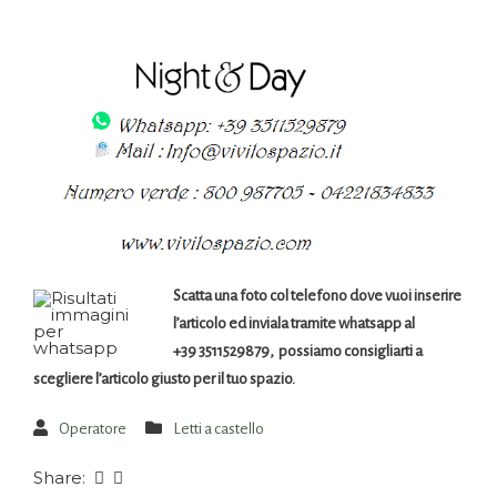
Scatta una foto col telefono dove vuoi inserire
l’articolo ed inviala tramite whatsapp al
+39 3511529879, possiamo consigliarti a
scegliere l’articolo giusto per il tuo spazio.
Operatore
Letti a castello
Share: