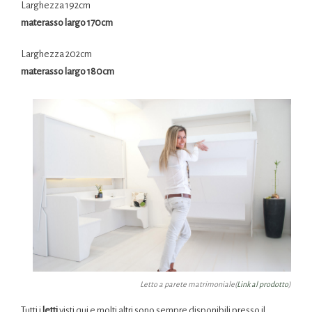
Larghezza 192cm
materasso largo 170cm
Larghezza 202cm
materasso largo 180cm
Letto a parete matrimoniale(
Link al prodotto
)
Tutti i
letti
visti qui e molti altri sono sempre disponibili presso il