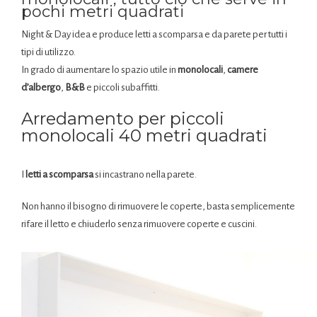
pochi metri quadrati
Night & Day idea e produce letti a scomparsa e da parete per tutti i
tipi di utilizzo.
In grado di aumentare lo spazio utile in
monolocali
,
camere
d’albergo
,
B&B
e piccoli subaffitti.
Arredamento per piccoli
monolocali 40 metri quadrati
I
l
etti a scomparsa
si incastrano nella parete.
Non hanno il bisogno di rimuovere le coperte, basta semplicemente
rifare il letto e chiuderlo senza rimuovere coperte e cuscini.