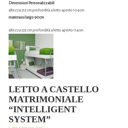
Dimensioni Personalizzabili
altezza 212 cm profondità a letto aperto 104cm
materassi largo 90cm
altezza 222 cm profondità a letto aperto 114cm
LETTO A CASTELLO
MATRIMONIALE
“INTELLIGENT
SYSTEM”
1.480,00
€
1.150,00
€