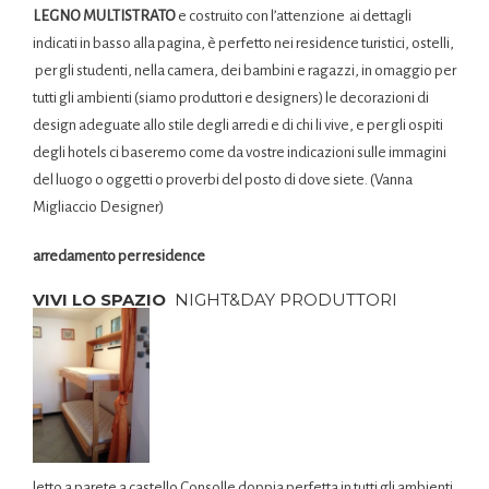
LEGNO MULTISTRATO
e costruito con l’attenzione ai dettagli
indicati in basso alla pagina, è perfetto nei residence turistici, ostelli,
per gli studenti, nella camera, dei bambini e ragazzi, in omaggio per
tutti gli ambienti (siamo produttori e designers) le decorazioni di
design adeguate allo stile degli arredi e di chi li vive, e per gli ospiti
degli hotels ci baseremo come da vostre indicazioni sulle immagini
del luogo o oggetti o proverbi del posto di dove siete. (Vanna
Migliaccio Designer)
arredamento per residence
VIVI LO SPAZIO
NIGHT&DAY PRODUTTORI
letto a parete a castello Consolle doppia perfetta in tutti gli ambienti