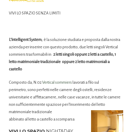
VIVI LO SPAZIO SENZA LIMITI
L’Intelligent System;
è la soluzione studiata e proposta dalla nostra
azienda per inserire con questo prodotto; due letti singoli Vertical
sommiers trasformabili in:
2 letti singoli oppure 2 letti a castello, 1
letto matrimoniale tradizionale oppure 2 letto matrimoniali a
castello
Composto da; N.02
Vertical sommiers
lavorati a filo sul
perimetro; sono perfetti nelle camere degli ostelli, residenze
universitarie e affittacamere, nelle case vacanze, in tutte le camere
non sufficientemente spaziose per l’inserimento del letto
matrimoniale tradizionale
abbinato al letto a castello a scomparsa
VIVI LO SPAZIO
NIGHT&DAY