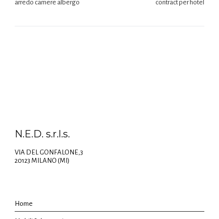
arredo camere albergo
contract per hotel
N.E.D. s.r.l.s.
VIA DEL GONFALONE,3
20123 MILANO (MI)
Home