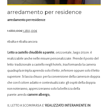
arredamento per residence
arredamento per residence
1.680,00
€
1.280,00
€
ribalta e ribalta ancora
Letto a castello chiudibile a parete
, orizzontale, largo 215cm. è
realizzabile anche nelle misure personalizzate. Prende il posto del
letto tradizionale a castello negli hotels, trasformando la camera
quadrupla in tripla aprendo solo il letto ,inferiore oppure solo il letto
superiore. Si lascia chiuso per la conversione della camera in doppia
che con il colore adatto e contestualizzato gli ospiti della doppia
non noteranno, apprezzeranno solo la bellezza della
parete.arredo
camere albergo,
IL LETTO A SCOMPARSA E’
REALIZZATO INTERAMENTE IN