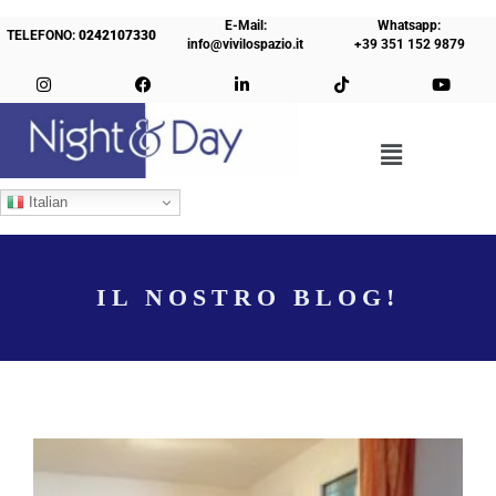
E-Mail:
Whatsapp:
TELEFONO:
0242107330
info@vivilospazio.it
+39 351 152 9879
Italian
IL NOSTRO BLOG!