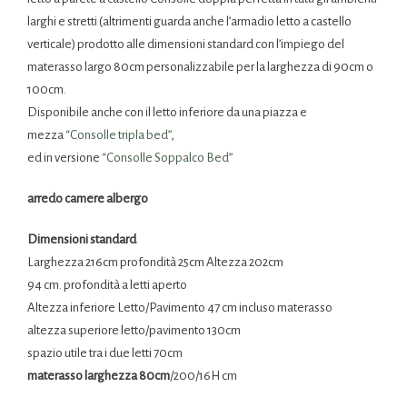
larghi e stretti (altrimenti guarda anche l’armadio letto a castello
verticale) prodotto alle dimensioni standard con l’impiego del
materasso largo 80cm personalizzabile per la larghezza di 90cm o
100cm.
Disponibile anche con il letto inferiore da una piazza e
mezza
“Consolle tripla bed”
,
ed in versione
“Consolle Soppalco Bed”
arredo camere albergo
Dimensioni standard
Larghezza 216cm profondità 25cm Altezza 202cm
94 cm. profondità a letti aperto
Altezza inferiore Letto/Pavimento 47 cm incluso materasso
altezza superiore letto/pavimento 130cm
spazio utile tra i due letti 70cm
materasso larghezza 80cm
/200/16H cm