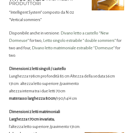
PRODUTTORI
“Intelligent System” composto da N.02
“Vertical sommiers”
Disponibile anche in versione:
Divano letto a castello “New
Dormeuse”
for two,
Letto singolo estraibile ” double sommiers”
for
two and four,
Divano letto matrimoniale estraibile “Dormeuse”
for
two.
Dimensioni 2 letti singoli / castello
Lunghezza 198cm profondità 85 cm Altezza della seduta 56cm
131cm. altezza letto superiore /pavimento
altezza interna tra i due letti 70cm
materasso larghezza 80cm
/190/14H cm
Dimensioni 2 letti matrimoniali
Larghezza 170cm invariata;
l’altezza letto superiore /pavimento 131cm.