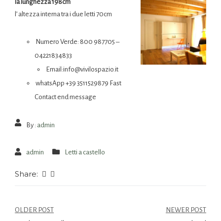
la lunghezza 198cm
l’ altezza interna tra i due letti 70cm
Numero Verde: 800 987705 –
04221834833
Email:info@vivilospazio.it
whatsApp +39 3511529879 Fast
Contact end message
By :
admin
admin
Letti a castello
Share:
OLDER POST
NEWER POST