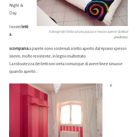
Night &
Day.
I nostri
letti
Il design del letto ad una piazza e mezzo aperto (
Link al
a
prodotto
)
scomparsa
a parete sono sostenuti a letto aperto dal ripiano spesso
36mm, molto resistente, in legno multistrato.
La robustezza dei letti non vieta comunque di avere linee sinuose
quando aperto…
e