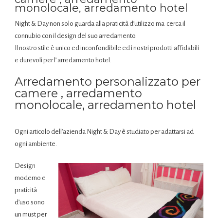
monolocale, arredamento hotel
Night & Day non solo guarda alla praticità d’utilizzo ma cerca il
connubio con il design del suo arredamento.
Il nostro stile è unico ed inconfondibile ed i nostri prodotti affidabili
e durevoli per l’ arredamento hotel.
Arredamento personalizzato per
camere , arredamento
monolocale, arredamento hotel
Ogni articolo dell’azienda Night & Day è studiato per adattarsi ad
ogni ambiente.
Design
moderno e
praticità
d’uso sono
un must per