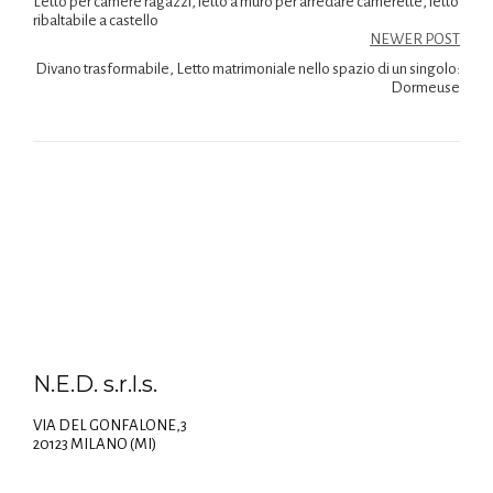
Letto per camere ragazzi, letto a muro per arredare camerette, letto
ribaltabile a castello
NEWER POST
Divano trasformabile, Letto matrimoniale nello spazio di un singolo:
Dormeuse
N.E.D. s.r.l.s.
VIA DEL GONFALONE,3
20123 MILANO (MI)