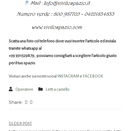
Scatta una foto col telefono dove vuoi inserire l’articolo ed inviala
tramite whatsapp al
+39 3511529879, possiamo consigliarti a scegliere l’articolo giusto
per il tuo spazio.
Visitaci anche sui nostri social
INSTAGRAM
e
FACEBOOK
Operatore
Letti a castello
Share:
OLDER POST