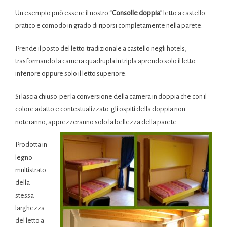
Un esempio può essere il nostro “
Consolle doppia
” letto a castello
pratico e comodo in grado di riporsi completamente nella parete.
Prende il posto del letto tradizionale a castello negli hotels,
trasformando la camera quadrupla in tripla aprendo solo il letto
inferiore oppure solo il letto superiore.
Si lascia chiuso per la conversione della camera in doppia che con il
colore adatto e contestualizzato gli ospiti della doppia non
noteranno, apprezzeranno solo la bellezza della parete.
Prodotta in
legno
multistrato
della
stessa
larghezza
del letto a