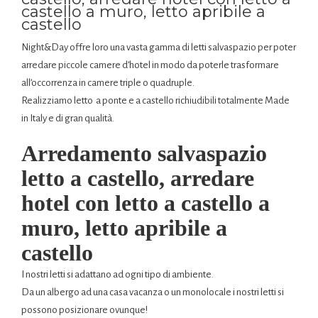
castello a muro, letto apribile a
castello
Night&Day offre loro una vasta gamma di letti salvaspazio per poter
arredare piccole camere d’hotel in modo da poterle trasformare
all’occorrenza in camere triple o quadruple.
Realizziamo letto a ponte e a castello richiudibili totalmente Made
in Italy e di gran qualità.
Arredamento salvaspazio
letto a castello, arredare
hotel con letto a castello a
muro, letto apribile a
castello
I nostri letti si adattano ad ogni tipo di ambiente.
Da un albergo ad una casa vacanza o un monolocale i nostri letti si
possono posizionare ovunque!