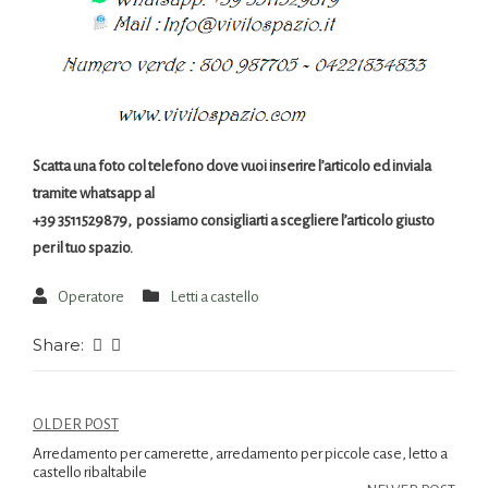
Scatta una foto col telefono dove vuoi inserire l’articolo ed inviala
tramite whatsapp al
+39 3511529879, possiamo consigliarti a scegliere l’articolo giusto
per il tuo spazio.
Operatore
Letti a castello
Share:
OLDER POST
Arredamento per camerette, arredamento per piccole case, letto a
castello ribaltabile