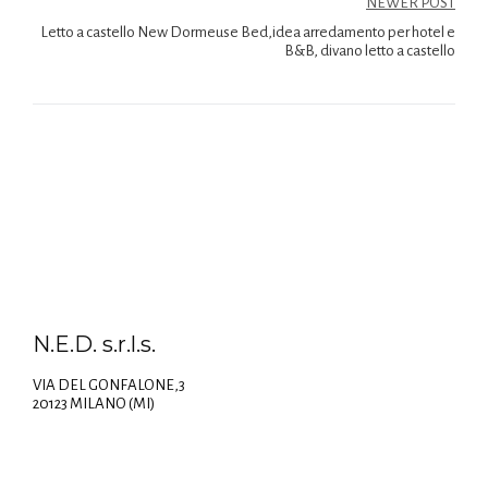
NEWER POST
Letto a castello New Dormeuse Bed,idea arredamento per hotel e
B&B, divano letto a castello
N.E.D. s.r.l.s.
VIA DEL GONFALONE,3
20123 MILANO (MI)