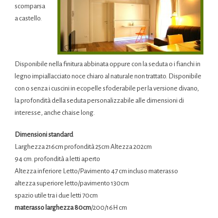
scomparsa
a castello.
Disponibile nella finitura abbinata oppure con la seduta o i fianchi in
legno impiallacciato noce chiaro al naturale non trattato. Disponibile
con o senza i cuscini in ecopelle sfoderabile per la versione divano,
la profondità della seduta personalizzabile alle dimensioni di
interesse, anche chaise long.
Dimensioni standard
Larghezza 216cm profondità 25cm Altezza 202cm
94 cm. profondità a letti aperto
Altezza inferiore Letto/Pavimento 47 cm incluso materasso
altezza superiore letto/pavimento 130cm
spazio utile tra i due letti 70cm
materasso larghezza 80cm
/200/16H cm