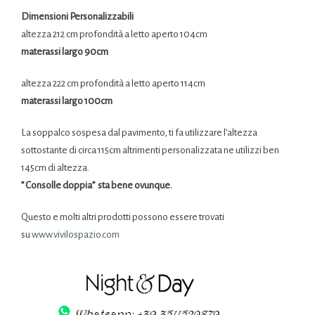
Dimensioni Personalizzabili
altezza 212 cm profondità a letto aperto 104cm
materassi largo 90cm
altezza 222 cm profondità a letto aperto 114cm
materassi largo 100cm
La
soppalco
sospesa dal pavimento, ti fa utilizzare l’altezza
sottostante di circa 115cm altrimenti personalizzata ne utilizzi ben
145cm di altezza.
” C
onsolle
doppia” sta bene ovunque.
Questo e molti altri prodotti possono essere trovati
su
www.vivilospazio.com