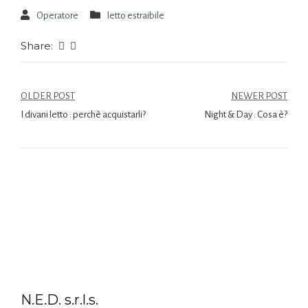
Operatore
letto estraibile
Share:
OLDER POST
NEWER POST
I divani letto : perchè acquistarli?
Night & Day : Cosa è?
N.E.D. s.r.l.s.