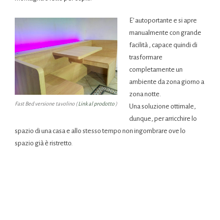
E’ autoportante e si apre
manualmente con grande
facilità , capace quindi di
trasformare
completamente un
ambiente da zona giorno a
zona notte.
Fast Bed versione tavolino (
Link al prodotto
)
Una soluzione ottimale,
dunque, per arricchire lo
spazio di una casa e allo stesso tempo non ingombrare ove lo
spazio già è ristretto.