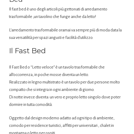
Il fast bed è uno degli articoli più gettonati di arredamento
trasformabile ,un tavolino che funge anche da letto!
L’arredamento trasformabile oramai va sempre più di moda data la
sua versatilità per spazi angusti e facilità d’utilizzo.
Il Fast Bed
Il Fast Bed o “Letto veloce” è un tavolo trasformabile che
all’occorrenza, in poche mosse diventa un letto.
Realizzato in legno multistrato è un tavolo per due persone molto
compatto che si integra in ogni ambiente di giorno.
Di notte invece diventa un vero e proprio letto singolo dove poter
dormire in tutta comodità.
Oggetto dal design moderno adatto ad ogni tipo di ambiente,
comodo per residence turistici, affitti per universitari , chalet in
montagna o letto per ospiti.