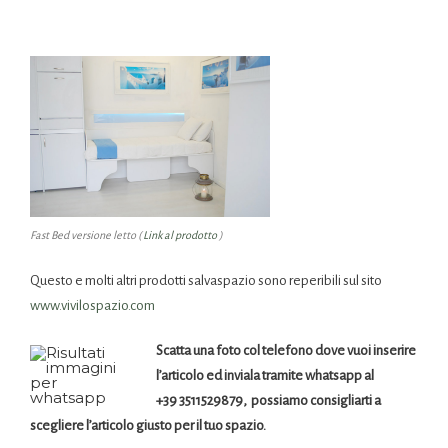
Fast Bed versione letto (
Link al prodotto
)
Questo e molti altri prodotti salvaspazio sono reperibili sul sito
www.vivilospazio.com
Scatta una foto col telefono dove vuoi inserire
l’articolo ed inviala tramite whatsapp al
+39 3511529879, possiamo consigliarti a
scegliere l’articolo giusto per il tuo spazio.