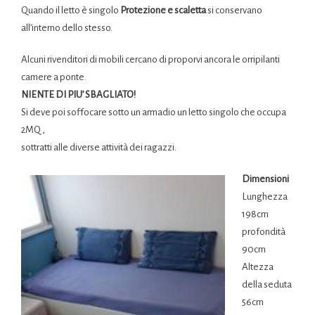
Quando il letto è singolo
Protezione e scaletta
si conservano
all’interno dello stesso.
Alcuni rivenditori di mobili cercano di proporvi ancora le orripilanti
camere a ponte.
NIENTE DI PIU’ SBAGLIATO!
Si deve poi soffocare sotto un armadio un letto singolo che occupa
2MQ ,
sottratti alle diverse attività dei ragazzi.
Dimensioni
Lunghezza
198cm
profondità
90cm
Altezza
della seduta
56cm