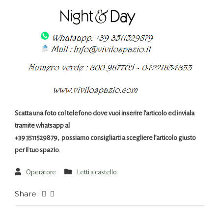
Scatta una foto col telefono dove vuoi inserire l’articolo ed inviala
tramite whatsapp al
+39 3511529879, possiamo consigliarti a scegliere l’articolo giusto
per il tuo spazio.
Operatore
Letti a castello
Share: