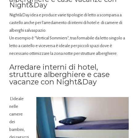
Night&Day
Night&Day idea e produce varie tipologie di letto a scomparsa a
castello anche per l’arredamento di interni di hotel e di camere di
alberghi salvaspazio.
Un esempio è “Vertical Sommiers”, trasformabile da letto singolo a
letto a castello e viceversa è ideale per piccoli spazi dove è
necessario ottimizzare la zona notte per strutture alberghiere.
Arredare interni di hotel,
strutture alberghiere e case
vacanze con Night&Day
L’ideale
nelle
camere
dei
bambini,
dei ragazzi