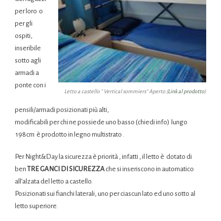
per loro o
per gli
ospiti,
inseribile
sotto agli
armadi a
ponte con i
Letto a castello ” Vertical sommiers” Aperto (
Link al prodotto
)
pensili/armadi posizionati più alti,
modificabili per chi ne possiede uno basso (chiedi info) lungo
198cm è prodotto in legno multistrato .
Per Night&Day la sicurezza è priorità , infatti , il letto è dotato di
ben
TRE GANCI DI SICUREZZA
che si inseriscono in automatico
all’alzata del letto a castello.
Posizionati sui fianchi laterali, uno per ciascun lato ed uno sotto al
letto superiore.