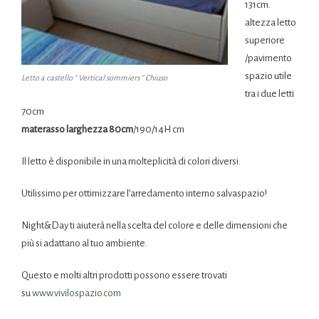
131cm.
altezza letto
superiore
/pavimento
spazio utile
Letto a castello ” Vertical sommiers ” Chiuso
tra i due letti
70cm
materasso larghezza 80cm
/190/14H cm
Il letto è disponibile in una molteplicità di colori diversi.
Utilissimo per ottimizzare l’arredamento interno salvaspazio!
Night&Day ti aiuterà nella scelta del colore e delle dimensioni che
più si adattano al tuo ambiente.
Questo e molti altri prodotti possono essere trovati
su
www.vivilospazio.com