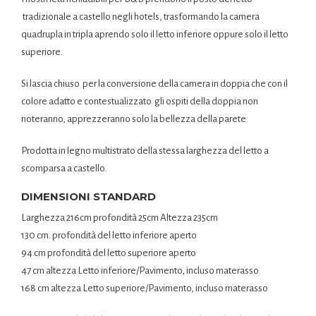
tradizionale a castello negli hotels, trasformando la camera
quadrupla in tripla aprendo solo il letto inferiore oppure solo il letto
superiore.
Si lascia chiuso per la conversione della camera in doppia che con il
colore adatto e contestualizzato gli ospiti della doppia non
noteranno, apprezzeranno solo la bellezza della parete.
Prodotta in legno multistrato della stessa larghezza del letto a
scomparsa a castello.
DIMENSIONI STANDARD
Larghezza 216cm profondità 25cm Altezza 235cm
130 cm. profondità del letto inferiore aperto
94.cm profondità del letto superiore aperto
47 cm altezza Letto inferiore/Pavimento, incluso materasso
168 cm altezza Letto superiore/Pavimento, incluso materasso