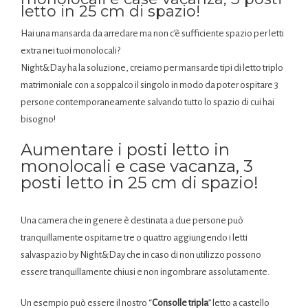
letto in 25 cm di spazio!
Hai una mansarda da arredare ma non c’è sufficiente spazio per letti
extra nei tuoi monolocali?
Night&Day ha la soluzione, creiamo per mansarde tipi di letto triplo
matrimoniale con a soppalco il singolo in modo da poter ospitare 3
persone contemporaneamente salvando tutto lo spazio di cui hai
bisogno!
Aumentare i posti letto in
monolocali e case vacanza, 3
posti letto in 25 cm di spazio!
Una camera che in genere è destinata a due persone può
tranquillamente ospitarne tre o quattro aggiungendo i letti
salvaspazio by Night&Day che in caso di non utilizzo possono
essere tranquillamente chiusi e non ingombrare assolutamente.
Un esempio può essere il nostro “
Consolle tripla
” letto a castello