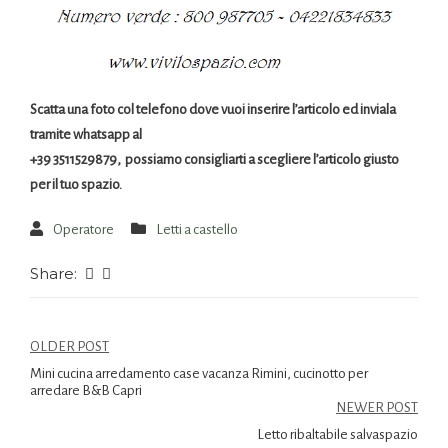
Scatta una foto col telefono dove vuoi inserire l’articolo ed inviala
tramite whatsapp al
+39 3511529879, possiamo consigliarti a scegliere l’articolo giusto
per il tuo spazio.
Operatore
Letti a castello
Share:
OLDER POST
Mini cucina arredamento case vacanza Rimini, cucinotto per
arredare B&B Capri
NEWER POST
Letto ribaltabile salvaspazio