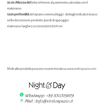
32 cm.Altezza del
letto inferiore al pavimento,calcolata con il
materasso
12cm profondità
del ripiano esterno/leggi i dettagli indicati in basso
nella descrizione prodotto /piedi di appoggio
materasso larghezza 130cm/200/16H cm
Molti altri prodotti possono essere trovati su
www.vivilospazio.com