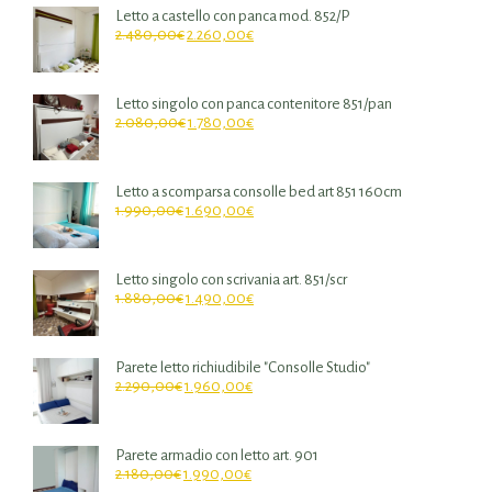
Letto a castello con panca mod. 852/P
2.480,00
€
2.260,00
€
Letto singolo con panca contenitore 851/pan
2.080,00
€
1.780,00
€
Letto a scomparsa consolle bed art 851 160cm
1.990,00
€
1.690,00
€
Letto singolo con scrivania art. 851/scr
1.880,00
€
1.490,00
€
Parete letto richiudibile "Consolle Studio"
2.290,00
€
1.960,00
€
Parete armadio con letto art. 901
2.180,00
€
1.990,00
€