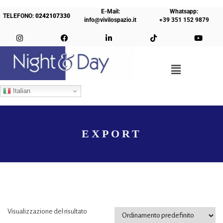
E-Mail:
Whatsapp:
TELEFONO:
0242107330
info@vivilospazio.it
+39 351 152 9879
Italian
EXPORT
Visualizzazione del risultato