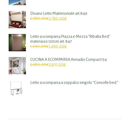
Divano Letto Matrimoniale art.849
2.980,00
€
2.780,00
€
Letto a scomparsa Piazza e Mezza "Ribalta Bed"
materasso 120cm art. 847
1.690,00
€
1.490,00
€
CUCINA A SCOMPARSA Armadio Compact 154
2.680,00
€
2.635,00
€
Letto a scomparsa a soppalco singolo “Consolle bed ”