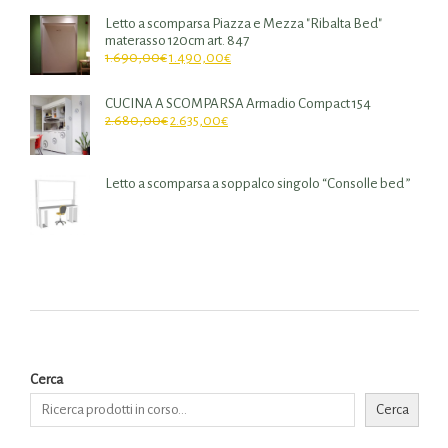
Letto a scomparsa Piazza e Mezza "Ribalta Bed"
materasso 120cm art. 847
1.690,00
€
1.490,00
€
CUCINA A SCOMPARSA Armadio Compact 154
2.680,00
€
2.635,00
€
Letto a scomparsa a soppalco singolo “Consolle bed ”
Cerca
Cerca