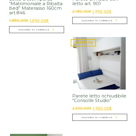
“Matrimoniale a Ribalta
letto art. 901
bed” Materasso 160cm
2.180,00
€
1.990,00
€
art.846
1.880,00
€
1.690,00
€
AGGIUNGI AL CARRELLO
AGGIUNGI AL CARRELLO
IN OFFERTA!
Parete letto richiudibile
“Consolle Studio”
2.290,00
€
1.960,00
€
AGGIUNGI AL CARRELLO