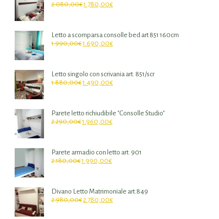
2.080,00
€
1.780,00
€
Letto a scomparsa consolle bed art 851 160cm
1.990,00
€
1.690,00
€
Letto singolo con scrivania art. 851/scr
1.880,00
€
1.490,00
€
Parete letto richiudibile "Consolle Studio"
2.290,00
€
1.960,00
€
Parete armadio con letto art. 901
2.180,00
€
1.990,00
€
Divano Letto Matrimoniale art.849
2.980,00
€
2.780,00
€