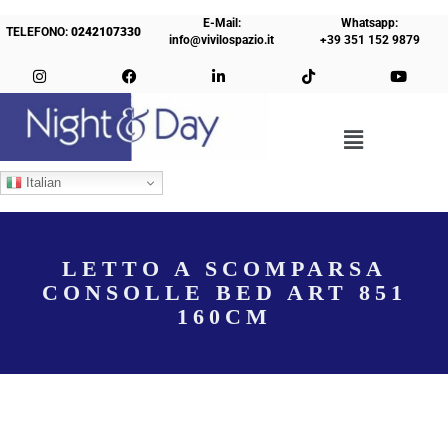
E-Mail:
Whatsapp:
TELEFONO:
0242107330
info@vivilospazio.it
+39 351 152 9879
Italian
LETTO A SCOMPARSA
CONSOLLE BED ART 851
160CM