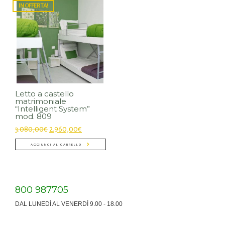
IN OFFERTA!
Letto a castello
matrimoniale
“Intelligent System”
mod. 809
3.080,00
€
2.960,00
€
AGGIUNGI AL CARRELLO
800 987705
DAL LUNEDÌ AL VENERDÌ 9.00 - 18.00