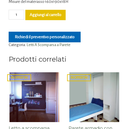
Misure del materasso 160x190x18H
Aggiungi al carrello
Richiedi il preventivo personalizzato
Categoria:
Letti A Scomparsa a Parete
Prodotti correlati
IN OFFERTA!
IN OFFERTA!
Letto a scomparsa
Parete armadio con