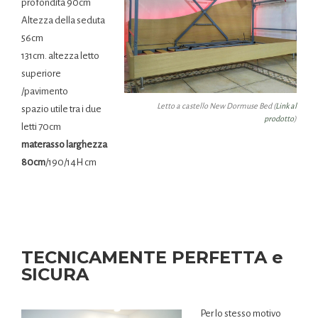
profondità 90cm
Altezza della seduta
56cm
131cm. altezza letto
superiore
/pavimento
Letto a castello New Dormuse Bed (
Link al
spazio utile tra i due
prodotto
)
letti 70cm
materasso larghezza
80cm
/190/14H cm
TECNICAMENTE PERFETTA e
SICURA
Per lo stesso motivo