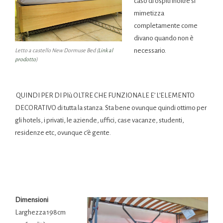
caso di ospiti inoltre si
mimetizza
completamente come
divano quando non è
necessario.
Letto a castello New Dormuse Bed (
Link al
prodotto
)
QUINDI PER DI PIù OLTRE CHE FUNZIONALE E’ L’ELEMENTO
DECORATIVO di tutta la stanza. Sta bene ovunque quindi ottimo per
gli hotels, i privati, le aziende, uffici, case vacanze, studenti,
residenze etc, ovunque c’è gente.
Dimensioni
Larghezza 198cm