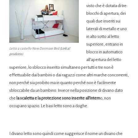
visto che è dotata di tre
blocchi di apertura; dei
quali due inseriti sui
laterali di metallo e uno
in alto sotto al letto
superiore, entrano in
Letto a castello New Dormuse Bed (
Link al
blocco in automatico
prodotto
)
all’apertura del letto
superiore, lo sblocco inserito simultaneo per tutti e tre non è
effettuabile dai bambini o dai ragazzi come altri marche concorrenti,
non perché sia proibito ma in quanto perché non è facilmente
sbloccabile da un bambino. Invece nella posizione di divano dato
che
la scaletta e la protezione sono inserite all’intern
o, non
occupano spazio. Le basi letto sono a doghe.
I divano letto sono quindi come suggerisce il nome un divano che