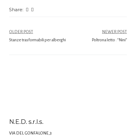
Share:
OLDER POST
NEWER POST
Stanze trasformabili per alberghi
Poltrona letto : “Nini”
N.E.D. s.r.l.s.
VIA DEL GONFALONE,3