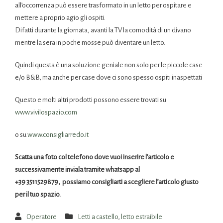
all’occorrenza può essere trasformato in un letto per ospitare e
mettere a proprio agio gli ospiti.
Difatti durante la giornata, avanti la TV la comodità di un divano
mentre la sera in poche mosse può diventare un letto.
Quindi questa è una soluzione geniale non solo per le piccole case
e/o B&B, ma anche per case dove ci sono spesso ospiti inaspettati
Questo e molti altri prodotti possono essere trovati su
www.vivilospazio.com
o su
www.consigliarredo.it
Scatta una foto col telefono dove vuoi inserire l’articolo e
successivamente inviala tramite whatsapp al
+39 3511529879, possiamo consigliarti a scegliere l’articolo giusto
per il tuo spazio.
Operatore
Letti a castello
,
letto estraibile