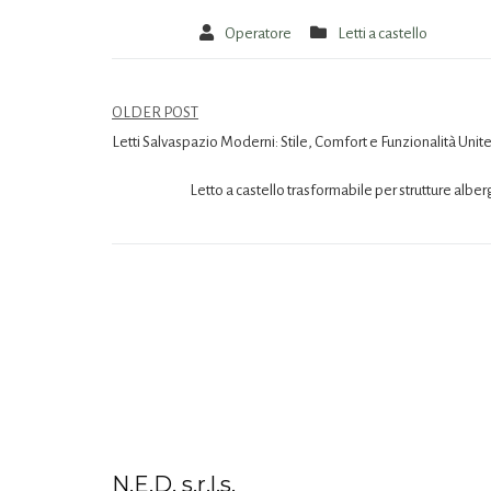
Operatore
Letti a castello
OLDER POST
Letti Salvaspazio Moderni: Stile, Comfort e Funzionalità Unit
Letto a castello trasformabile per strutture alber
N.E.D. s.r.l.s.