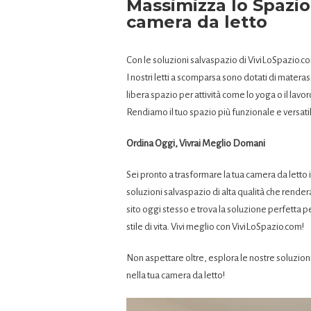
Massimizza lo Spazio 
camera da letto
Con le soluzioni salvaspazio di ViviLoSpazio.co
I nostri letti a scomparsa sono dotati di materass
libera spazio per attività come lo yoga o il lavor
Rendiamo il tuo spazio più funzionale e versati
Ordina Oggi, Vivrai Meglio Domani
Sei pronto a trasformare la tua camera da letto 
soluzioni salvaspazio di alta qualità che render
sito oggi stesso e trova la soluzione perfetta per
stile di vita. Vivi meglio con ViviLoSpazio.com!
Non aspettare oltre, esplora le nostre soluzion
nella tua camera da letto!