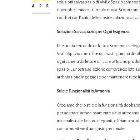
soluzioni salvaspazio di ViviLoSpazio.com sono l
APR
dovrebbe limitare il tuo stile di vita. Scopri co
comfort con l’aiuto delle nostre soluzioni salvas
Soluzioni Salvaspazio per Ogni Esigenza
Che tu stia cercando un letto a scomparsa el
ViviLoSpazio.com offre una vasta gamma di sol
ogni camera da letto è unica, e offriamo prodott
spazio. La nostra selezione comprende letti a sc
archiviazione ingegnose per mantenere tutto i
Stile e Funzionalità in Armonia
Crediamo che lo stile e la funzionalità debbano
per adattarsi armoniosamente al tuo arredamen
minimalisti alle finiture eleganti, offriamo pro
compromettere il tuo gusto personale.