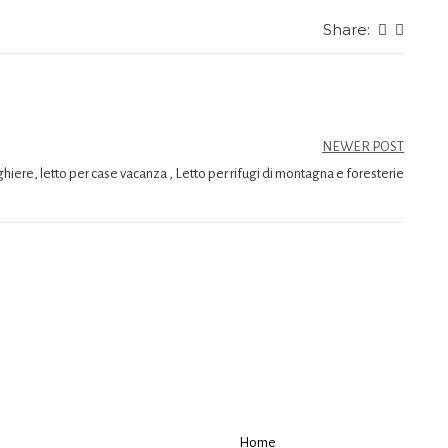
Share:
e
NEWER POST
ghiere, letto per case vacanza , Letto per rifugi di montagna e foresterie
Home