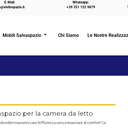
E-Mail:
Whatsapp:
o@vivilospazio.it
+39 351 152 9879
HOME
LETTI A CASTELLO
LE NOSTRE 
Mobili Salvaspazio
Chi Siamo
Le Nostre Realizzaz
!
aspazio per la camera da letto
 desideri massimizzare l’efficienza senza rinunciare al comfort? Le