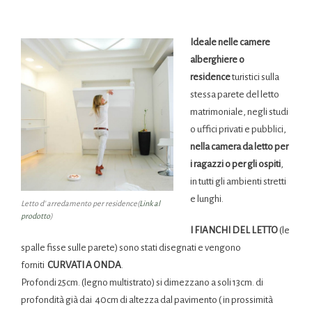
Ideale nelle camere
alberghiere o
residence
turistici sulla
stessa parete del letto
matrimoniale, negli studi
o uffici privati e pubblici,
nella camera da letto per
i ragazzi o per gli ospiti
,
in tutti gli ambienti stretti
e lunghi.
Letto d’ arredamento per residence(
Link al
prodotto
)
I FIANCHI DEL LETTO
(le
spalle fisse sulle parete) sono stati disegnati e vengono
forniti
CURVATI A ONDA
.
Profondi 25cm. (legno multistrato) si dimezzano a soli 13cm. di
profondità già dai 40cm di altezza dal pavimento ( in prossimità