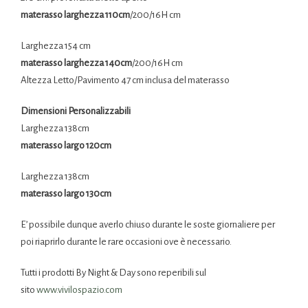
materasso larghezza 110cm
/200/16H cm
Larghezza 154 cm
materasso larghezza 140cm
/200/16H cm
Altezza Letto/Pavimento 47 cm inclusa del materasso
Dimensioni Personalizzabili
Larghezza 138cm
materasso largo 120cm
Larghezza 138cm
materasso largo 130cm
E’ possibile dunque averlo chiuso durante le soste giornaliere per
poi riaprirlo durante le rare occasioni ove è necessario.
Tutti i prodotti By Night & Day sono reperibili sul
sito
www.vivilospazio.com