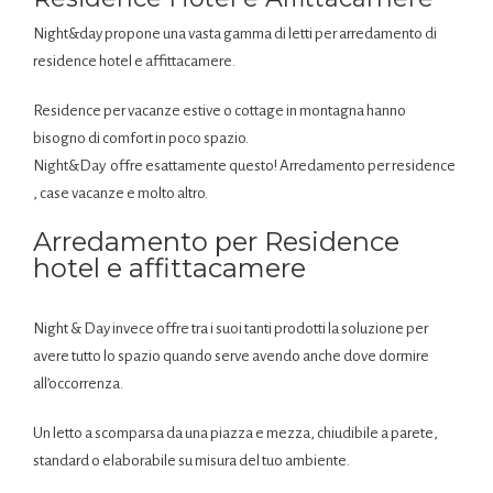
Night&day propone una vasta gamma di letti per arredamento di
residence hotel e affittacamere.
Residence per vacanze estive o cottage in montagna hanno
bisogno di comfort in poco spazio.
Night&Day offre esattamente questo! Arredamento per residence
, case vacanze e molto altro.
Arredamento per Residence
hotel e affittacamere
Night & Day invece offre tra i suoi tanti prodotti la soluzione per
avere tutto lo spazio quando serve avendo anche dove dormire
all’occorrenza.
Un letto a scomparsa da una piazza e mezza, chiudibile a parete,
standard o elaborabile su misura del tuo ambiente.