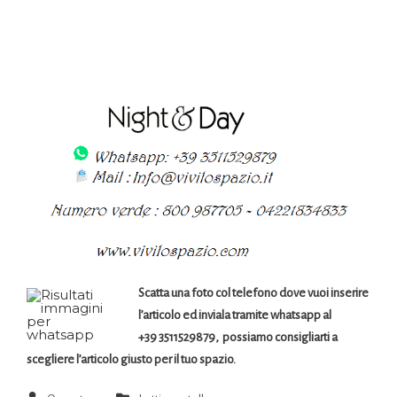
Scatta una foto col telefono dove vuoi inserire
l’articolo ed inviala tramite whatsapp al
+39 3511529879, possiamo consigliarti a
scegliere l’articolo giusto per il tuo spazio.