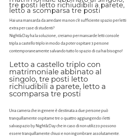
tre posti letto richiudibili a parete,
letto a scomparsa tre posti
Hai una mansarda da arredare ma non c’è sufficiente spazio per letti
extra per case di studenti?
Night&Day ha la soluzione, creiamo per mansarde letti console
tripla a castello triplo in modo da poter ospitare 3 persone
contemporaneamente salvando tutto lo spazio di cui hai bisogno!
Letto a castello triplo con
matrimoniale abbinato al
singolo, tre posti letto
richiudibili a parete, letto a
scomparsa tre posti
Una camera che in genere è destinata a due persone può
tranquillamente ospitarne tre o quattro aggiungendo i letti
salvaspazio by Night&Day che in caso di non utilizzo possono
essere tranquillamente chiusi e non ingombrare assolutamente.