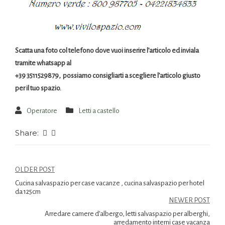
Scatta una foto col telefono dove vuoi inserire l’articolo ed inviala
tramite whatsapp al
+39 3511529879, possiamo consigliarti a scegliere l’articolo giusto
per il tuo spazio.
Operatore
Letti a castello
Share:
OLDER POST
Cucina salvaspazio per case vacanze , cucina salvaspazio per hotel
da 125cm
NEWER POST
Arredare camere d’albergo, letti salvaspazio per alberghi,
arredamento interni case vacanza