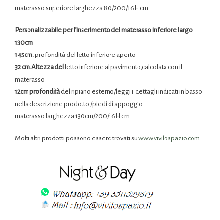
materasso superiore larghezza 80/200/16H cm
Personalizzabile per l’inserimento del materasso inferiore largo
130cm
145cm.
profondità del letto inferiore aperto
32 cm.Altezza del
letto inferiore al pavimento,calcolata con il
materasso
12cm profondità
del ripiano esterno/leggi i dettagli indicati in basso
nella descrizione prodotto /piedi di appoggio
materasso larghezza 130cm/200/16H cm
Molti altri prodotti possono essere trovati su
www.vivilospazio.com