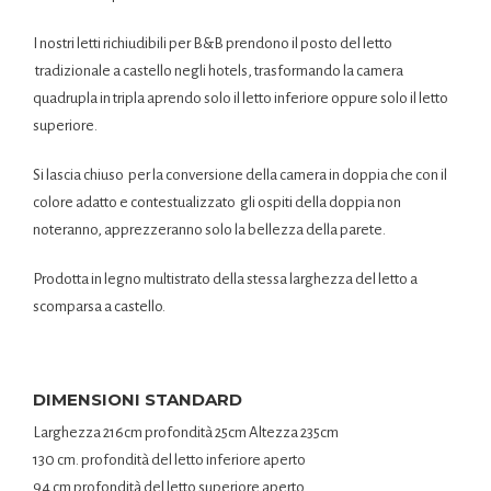
I nostri letti richiudibili per B&B prendono il posto del letto
tradizionale a castello negli hotels, trasformando la camera
quadrupla in tripla aprendo solo il letto inferiore oppure solo il letto
superiore.
Si lascia chiuso per la conversione della camera in doppia che con il
colore adatto e contestualizzato gli ospiti della doppia non
noteranno, apprezzeranno solo la bellezza della parete.
Prodotta in legno multistrato della stessa larghezza del letto a
scomparsa a castello.
DIMENSIONI STANDARD
Larghezza 216cm profondità 25cm Altezza 235cm
130 cm. profondità del letto inferiore aperto
94.cm profondità del letto superiore aperto