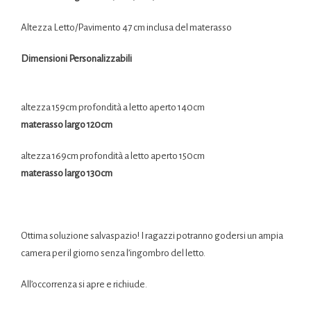
Altezza Letto/Pavimento 47 cm inclusa del materasso
Dimensioni Personalizzabili
altezza 159cm profondità a letto aperto 140cm
materasso largo 120cm
altezza 169cm profondità a letto aperto 150cm
materasso largo 130cm
Ottima soluzione salvaspazio! I ragazzi potranno godersi un ampia
camera per il giorno senza l’ingombro del letto.
All’occorrenza si apre e richiude.