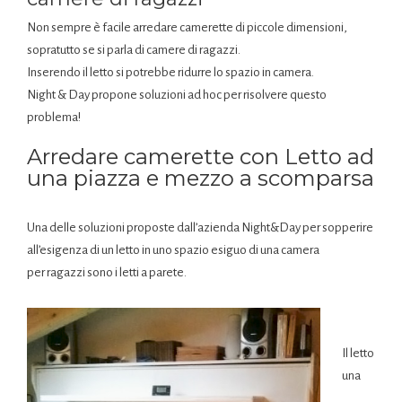
Non sempre è facile arredare camerette di piccole dimensioni,
sopratutto se si parla di camere di ragazzi.
Inserendo il letto si potrebbe ridurre lo spazio in camera.
Night & Day propone soluzioni ad hoc per risolvere questo
problema!
Arredare camerette con Letto ad
una piazza e mezzo a scomparsa
Una delle soluzioni proposte dall’azienda Night&Day per sopperire
all’esigenza di un letto in uno spazio esiguo di una camera
per ragazzi sono i letti a parete.
Il letto
una