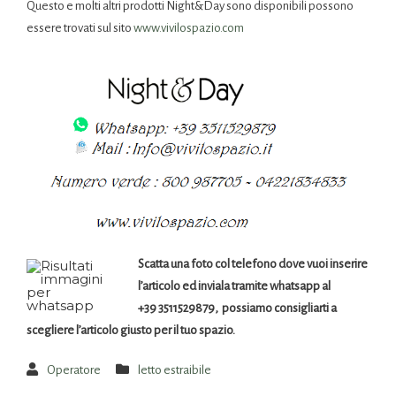
Questo e molti altri prodotti Night&Day sono disponibili possono
essere trovati sul sito
www.vivilospazio.com
Scatta una foto col telefono dove vuoi inserire
l’articolo ed inviala tramite whatsapp al
+39 3511529879, possiamo consigliarti a
scegliere l’articolo giusto per il tuo spazio.
Operatore
letto estraibile