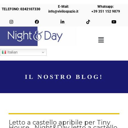
E-Mail:
Whatsapp:
TELEFONO:
0242107330
info@vivilospazio.it
+39 351 152 9879
Italian
IL NOSTRO BLOG!
Letto a castello apribile per Tiny
House , Night&Day letto a castello