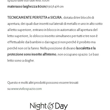
spazio utile tra i due letti 70cm
materasso larghezza 80cm
/190/14H cm
TECNICAMENTE PERFETTA e SICURA
; dotata di tre blocchi di
apertura; dei quali due inseriti sui laterali di metallo e uno in alto sotto
al letto superiore, entrano in blocco in automatico all’apertura del
letto superiore, lo sblocco inserito simultaneo per tutti e tre non è
effettuabile dai bambini o dai ragazzi non perché è proibito ma
perché non ce la fanno. Nella posizione di divano
la scaletta e la
protezione sono inserite all’interno
, non occupano spazio. Le basi
letto sono a doghe.
Questo e molti altri prodotti possono essere trovati
su
www.vivilospazio.com