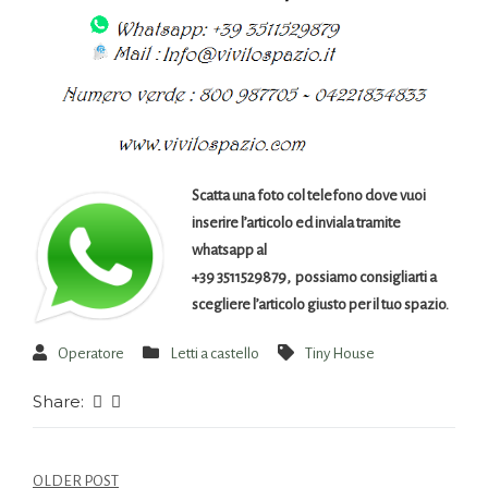
Scatta una foto col telefono dove vuoi
inserire l’articolo ed inviala tramite
whatsapp al
+39 3511529879, possiamo consigliarti a
scegliere l’articolo giusto per il tuo spazio.
Operatore
Letti a castello
Tiny House
Share:
OLDER POST