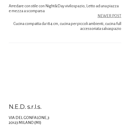
Arredare con stile con Night&Day vivilospazio, Letto ad una piazza
e mezza a scomparsa
NEWER POST
Cucina compatta da 184 cm, cucina per piccoli ambienti, cucina full
accessoriata salvaspazio
N.E.D. s.r.l.s.
VIA DEL GONFALONE,3
20123 MILANO (MI)