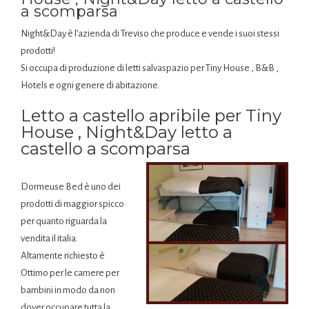
a scomparsa
Night&Day è l’azienda di Treviso che produce e vende i suoi stessi
prodotti!
Si occupa di produzione di letti salvaspazio per Tiny House , B&B ,
Hotels e ogni genere di abitazione.
Letto a castello apribile per Tiny
House , Night&Day letto a
castello a scomparsa
Dormeuse Bed è uno dei
prodotti di maggior spicco
per quanto riguarda la
vendita il italia.
Altamente richiesto è
Ottimo per le camere per
bambini in modo da non
dover occupare tutta la