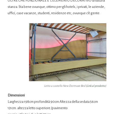
OLTRE CHE FUNZIONALE E’ L’ELEMENTO DECORATIVO di tutta la
stanza. Sta bene ovunque; ottimo per gli hotels, i privati, le aziende,
uffici, case vacanze, studenti, residenze etc, ovunque c’è gente.
Letto a castello New Dormuse Bed (
Link al prodotto
)
Dimensioni
Larghezza 198cm profondità 90cm Altezza della seduta 56cm
131cm. altezza letto superiore /pavimento