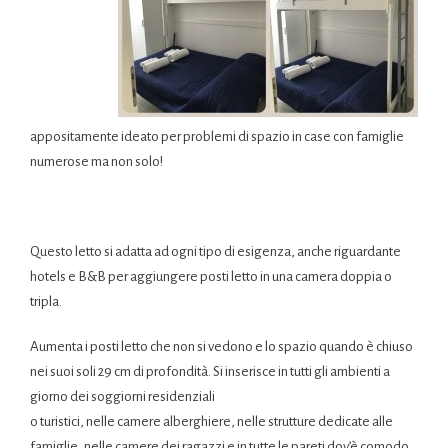
appositamente ideato per problemi di spazio in case con famiglie
numerose ma non solo!
Questo letto si adatta ad ogni tipo di esigenza, anche riguardante
hotels e B&B per aggiungere posti letto in una camera doppia o
tripla.
Aumenta i posti letto che non si vedono e lo spazio quando è chiuso
nei suoi soli 29 cm di profondità. Si inserisce in tutti gli ambienti a
giorno dei soggiorni residenziali
o turistici, nelle camere alberghiere, nelle strutture dedicate alle
famiglie, nelle camere dei ragazzi e in tutte le pareti dov’è comodo