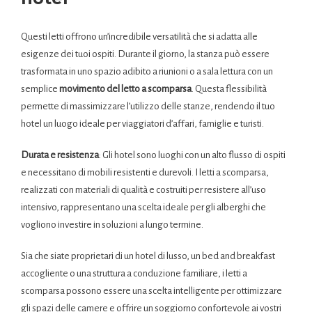
Questi letti offrono un’incredibile versatilità che si adatta alle
esigenze dei tuoi ospiti. Durante il giorno, la stanza può essere
trasformata in uno spazio adibito a riunioni o a sala lettura con un
semplice
movimento del letto a scomparsa
. Questa flessibilità
permette di massimizzare l’utilizzo delle stanze, rendendo il tuo
hotel un luogo ideale per viaggiatori d’affari, famiglie e turisti.
Durata e resistenza
: Gli hotel sono luoghi con un alto flusso di ospiti
e necessitano di mobili resistenti e durevoli. I letti a scomparsa,
realizzati con materiali di qualità e costruiti per resistere all’uso
intensivo, rappresentano una scelta ideale per gli alberghi che
vogliono investire in soluzioni a lungo termine.
Sia che siate proprietari di un hotel di lusso, un bed and breakfast
accogliente o una struttura a conduzione familiare, i letti a
scomparsa possono essere una scelta intelligente per ottimizzare
gli spazi delle camere e offrire un soggiorno confortevole ai vostri