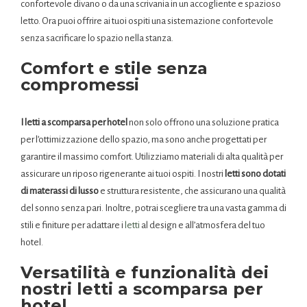
confortevole divano o da una scrivania in un accogliente e spazioso
letto. Ora puoi offrire ai tuoi ospiti una sistemazione confortevole
senza sacrificare lo spazio nella stanza.
Comfort e stile senza
compromessi
I letti a scomparsa per hotel
non solo offrono una soluzione pratica
per l’ottimizzazione dello spazio, ma sono anche progettati per
garantire il massimo comfort. Utilizziamo materiali di alta qualità per
assicurare un riposo rigenerante ai tuoi ospiti. I nostri
letti sono dotati
di materassi di lusso
e struttura resistente, che assicurano una qualità
del sonno senza pari. Inoltre, potrai scegliere tra una vasta gamma di
stili e finiture per adattare i
letti
al design e all’atmosfera del tuo
hotel.
Versatilità e funzionalità dei
nostri letti a scomparsa per
hotel