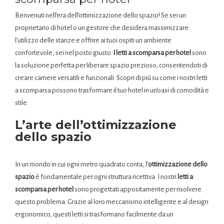
Benvenuti nell’era dell’ottimizzazione dello spazio! Se sei un
proprietario di hotel o un gestore che desidera massimizzare
l’utilizzo delle stanze e offrire ai tuoi ospiti un ambiente
confortevole, sei nel posto giusto.
I letti a scomparsa per hotel
sono
la soluzione perfetta per liberare spazio prezioso, consentendoti di
creare camere versatili e funzionali. Scopri di più su come i nostri letti
a scomparsa possono trasformare il tuo hotel in un’oasi di comodità e
stile.
L’arte dell’ottimizzazione
dello spazio
In un mondo in cui ogni metro quadrato conta, l’
ottimizzazione dello
spazio
è fondamentale per ogni struttura ricettiva. I nostri
letti a
scomparsa per hotel
sono progettati appositamente per risolvere
questo problema. Grazie al loro meccanismo intelligente e al design
ergonomico, questi letti si trasformano facilmente da un