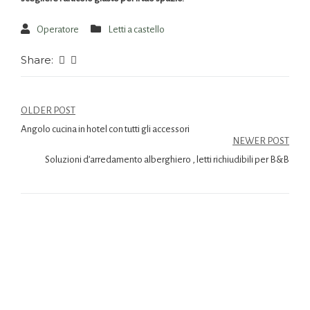
Operatore
Letti a castello
Share:
OLDER POST
Angolo cucina in hotel con tutti gli accessori
NEWER POST
Soluzioni d’arredamento alberghiero , letti richiudibili per B&B