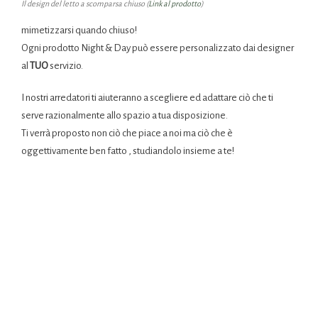
Il design del letto a scomparsa chiuso (
Link al prodotto
)
mimetizzarsi quando chiuso!
Ogni prodotto Night & Day può essere personalizzato dai designer
al
TUO
servizio.
I nostri arredatori ti aiuteranno a scegliere ed adattare ciò che ti
serve razionalmente allo spazio a tua disposizione.
Ti verrà proposto non ciò che piace a noi ma ciò che è
oggettivamente ben fatto , studiandolo insieme a te!