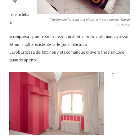
Day.
I nostri
letti
Il design del letto ad una piazza e mezzo aperto (
Link al
a
prodotto
)
scomparsa
a parete sono sostenuti a letto aperto dal ripiano spesso
36mm, molto resistente, in legno multistrato.
La robustezza dei letti non vieta comunque di avere linee sinuose
quando aperto…
e