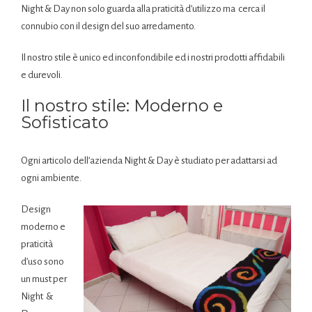
Night & Day non solo guarda alla praticità d’utilizzo ma cerca il
connubio con il design del suo arredamento.
Il nostro stile è unico ed inconfondibile ed i nostri prodotti affidabili
e durevoli.
Il nostro stile: Moderno e
Sofisticato
Ogni articolo dell’azienda Night & Day è studiato per adattarsi ad
ogni ambiente.
Design
moderno e
praticità
d’uso sono
un must per
Night &