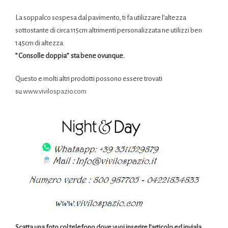
La
soppalco
sospesa dal pavimento, ti fa utilizzare l’altezza
sottostante di circa 115cm altrimenti personalizzata ne utilizzi ben
145cm di altezza.
” C
onsolle
doppia” sta bene ovunque.
Questo e molti altri prodotti possono essere trovati
su
www.vivilospazio.com
Scatta una foto col telefono dove vuoi inserire l’articolo ed inviala