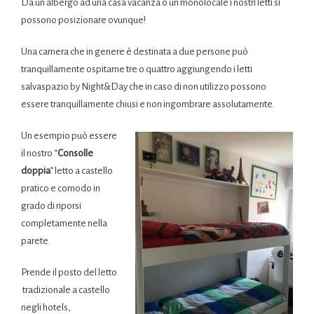
Da un albergo ad una casa vacanza o un monolocale i nostri letti si
possono posizionare ovunque!
Una camera che in genere è destinata a due persone può
tranquillamente ospitarne tre o quattro aggiungendo i letti
salvaspazio by Night&Day che in caso di non utilizzo possono
essere tranquillamente chiusi e non ingombrare assolutamente.
Un esempio può essere
il nostro “
Consolle
doppia
” letto a castello
pratico e comodo in
grado di riporsi
completamente nella
parete.
Prende il posto del letto
tradizionale a castello
negli hotels,