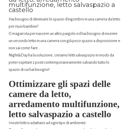
multifunzione, letto salvaspazio a
castello
Hai bisogno di diminuire lo spazio d’ingombro in una camera da letto
per i tuoi bambini?
O magari sta per nascere un altro pargolo ed hai bisogno di inserire
un secondo letto in una camera con già poco spazio a disposizione e
non sai come fare…
Night&Day ha la soluzione, creiamo letti salvaspazio in modo da
poter ospitare 2 posti contemporaneamente salvando tutto lo
spazio di cui hai bisogno!
Ottimizzare gli spazi delle
camere da letto,
arredamento multifunzione,
letto salvaspazio a castello
I nostri letti si adattano ad ogni tipo di ambiente.