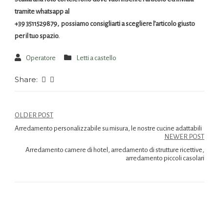
tramite whatsapp al
+39 3511529879, possiamo consigliarti a scegliere l’articolo giusto
per il tuo spazio.
Operatore
Letti a castello
Share:
OLDER POST
Arredamento personalizzabile su misura, le nostre cucine adattabili
NEWER POST
Arredamento camere di hotel, arredamento di strutture ricettive,
arredamento piccoli casolari