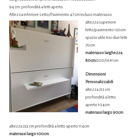
94 cm. profondità a letti aperto
Altezza inferiore Letto/Pavimento 47 cm incluso materasso
altezza superiore
letto/pavimento 130cm
spazio utile tra i due letti
70cm
materasso larghezza
80cm
/200/16H cm
Dimensioni
Personalizzabili
altezza 212 cm
profondità a letto
aperto 104cm
materassi largo 90cm
altezza 222 cm profondità a letto aperto 114cm
materassi largo 100cm