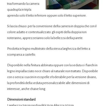
trasformando la camera
quadrupla in tripla
aprendo solo il letto inferiore oppure solo il letto superiore.
Si lascia chiuso per la conversione della camera in doppia che con il
colore adatto e contestualizzato gli ospiti della doppia non
noteranno, apprezzeranno solo la bellezza della parete.
Prodotta in legno multistrato della stessa larghezza del letto a
scomparsa a castello.
Disponibile nella finitura abbinata oppure con la seduta o i fianchi in
legno impiallacciato noce chiaro al naturale non trattato. Disponibile
con o senza i cuscini in ecopelle sfoderabile per la versione divano,
la profondità della seduta personalizzabile alle dimensioni di
interesse, anche chaise long.
Dimensioni standard
Larghezza 216cm profondità 25cm Altezza 202cm