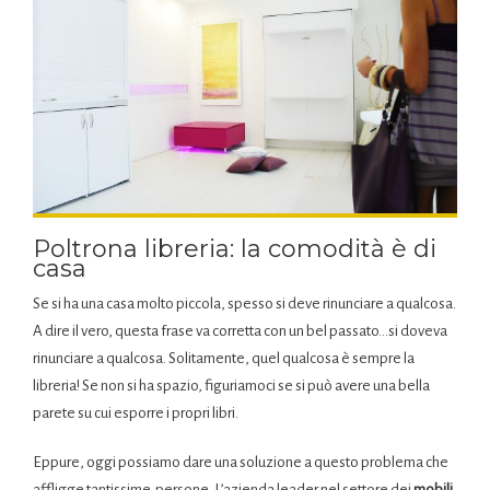
Poltrona libreria: la comodità è di
casa
Se si ha una casa molto piccola, spesso si deve rinunciare a qualcosa.
A dire il vero, questa frase va corretta con un bel passato…si doveva
rinunciare a qualcosa. Solitamente, quel qualcosa è sempre la
libreria! Se non si ha spazio, figuriamoci se si può avere una bella
parete su cui esporre i propri libri.
Eppure, oggi possiamo dare una soluzione a questo problema che
affligge tantissime persone. L’azienda leader nel settore dei
mobili