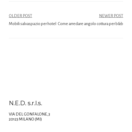
OLDER POST
NEWER POST
Mobili salvaspazio per hotel
Come arredare angolo cottura per b&b
N.E.D. s.r.l.s.
VIA DEL GONFALONE,3
20123 MILANO (MI)