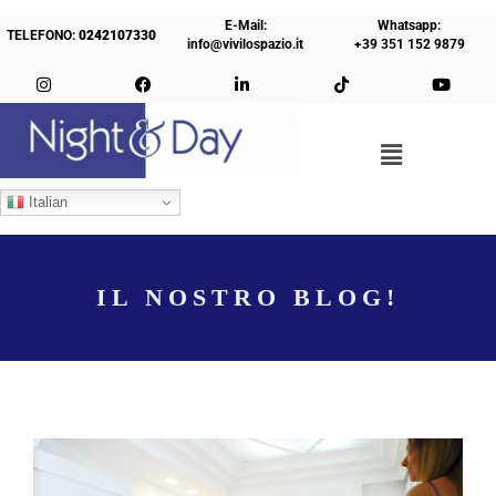
E-Mail:
Whatsapp:
TELEFONO:
0242107330
info@vivilospazio.it
+39 351 152 9879
Italian
IL NOSTRO BLOG!