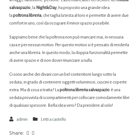
salvaspazio
, la
Night&Day
, ha proposto una grande idea:
la
poltrona libreria
, che taglia la testa al toro e permette di avere due
comfort in uno, così da occupare il minor spazio possibile.
Sappiamo bene che la poltrona non può mancare mai, in nessuna
casa e per nessun motivo. Per questo motivo si è pensato di renderla
anche una libreria. In questo modo, la doppia funzionalità permette
di avere spazio e di non dover rinunciare a nulla.
Ci sono anche dei divani con un bel contenitore lungo sotto la
seduta, in grado di contenere oggetti voluminosi, cuscini e coperte
extra. Ma di cosa si tratta? La
poltrona libreria salvaspazio
è una
seduta provvista di scompartimenti per collocare comodamente libri
di qualsiasi spessore. Bella idea vero? Da prendere al volo!
admin
Letti a castello
Share: