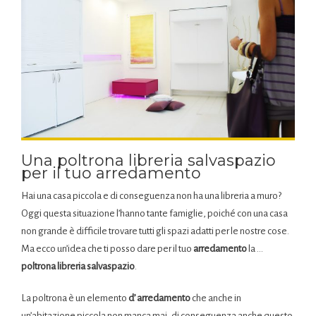
Una poltrona libreria salvaspazio
per il tuo arredamento
Hai una casa piccola e di conseguenza non ha una libreria a muro?
Oggi questa situazione l’hanno tante famiglie, poiché con una casa
non grande è difficile trovare tutti gli spazi adatti per le nostre cose.
Ma ecco un’idea che ti posso dare per il tuo
arredamento
la …
poltrona libreria salvaspazio
.
La poltrona è un elemento
d’ arredamento
che anche in
un’abitazione piccola non manca mai, di conseguenza anche questo