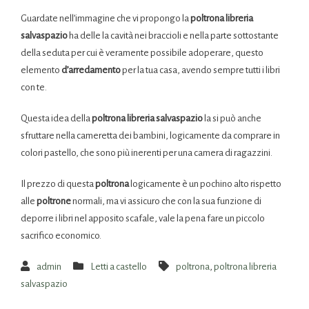
Guardate nell’immagine che vi propongo la
poltrona libreria
salvaspazio
ha delle la cavità nei braccioli e nella parte sottostante
della seduta per cui è veramente possibile adoperare, questo
elemento
d’arredamento
per la tua casa, avendo sempre tutti i libri
con te.
Questa idea della
poltrona libreria salvaspazio
la si può anche
sfruttare nella cameretta dei bambini, logicamente da comprare in
colori pastello, che sono più inerenti per una camera di ragazzini.
Il prezzo di questa
poltrona
logicamente è un pochino alto rispetto
alle
poltrone
normali, ma vi assicuro che con la sua funzione di
deporre i libri nel apposito scafale, vale la pena fare un piccolo
sacrifico economico.
admin
Letti a castello
poltrona
,
poltrona libreria
salvaspazio