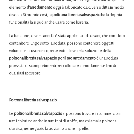
elemento
d’arredamento
oggi è fabbricato da diverse ditta in modo
diverso. Si proprio cosi, la
poltrona libreria salvaspazio
ha la doppia
funzionalità la si può anche usare come libreria.
La funzione, diversi anni fa è stata applicata ad i divani, che con il loro
contenitore lungo sotto la seduta, possono contenere oggetti
voluminosi, cuscini e coperte extra. Invece la soluzione della
poltrona libreria salvaspazio per il tuo arredamento
è una seduta
provvista di scompartimenti per collocare comodamente libri di
qualsiasi spessore.
Poltrona libreria salvaspazio
Le
poltrona libreria salvaspazio
si possono trovare in commercio in
tutti i colori ed anche in tutti i tipi di stoffe, ma chi ama la poltrona
classica, nei negozio la troviamo anche in pelle.