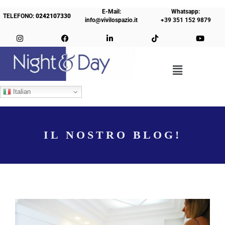
E-Mail:
Whatsapp:
TELEFONO:
0242107330
info@vivilospazio.it
+39 351 152 9879
Italian
IL NOSTRO BLOG!