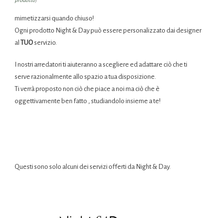
prodotto
)
mimetizzarsi quando chiuso!
Ogni prodotto Night & Day può essere personalizzato dai designer
al
TUO
servizio.
I nostri arredatori ti aiuteranno a scegliere ed adattare ciò che ti
serve razionalmente allo spazio a tua disposizione.
Ti verrà proposto non ciò che piace a noi ma ciò che è
oggettivamente ben fatto , studiandolo insieme a te!
Questi sono solo alcuni dei servizi offerti da Night & Day.