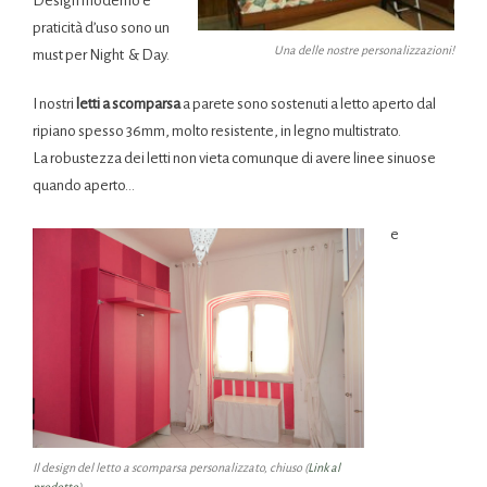
Design moderno e
praticità d’uso sono un
Una delle nostre personalizzazioni!
must per Night & Day.
I nostri
letti a scomparsa
a parete sono sostenuti a letto aperto dal
ripiano spesso 36mm, molto resistente, in legno multistrato.
La robustezza dei letti non vieta comunque di avere linee sinuose
quando aperto…
e
Il design del letto a scomparsa personalizzato, chiuso (
Link al