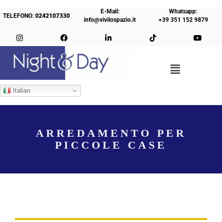
E-Mail:
Whatsapp:
TELEFONO:
0242107330
info@vivilospazio.it
+39 351 152 9879
Italian
ARREDAMENTO PER
PICCOLE CASE