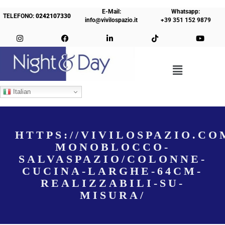
E-Mail:
Whatsapp:
TELEFONO:
0242107330
info@vivilospazio.it
+39 351 152 9879
Italian
HTTPS://VIVILOSPAZIO.CO
MONOBLOCCO-
SALVASPAZIO/COLONNE-
CUCINA-LARGHE-64CM-
REALIZZABILI-SU-
MISURA/