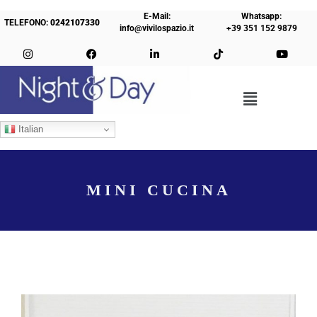
E-Mail:
Whatsapp:
TELEFONO:
0242107330
info@vivilospazio.it
+39 351 152 9879
Italian
MINI CUCINA