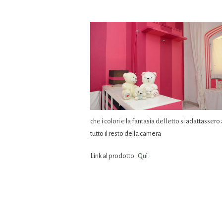
che i colori e la fantasia del letto si adattassero 
tutto il resto della camera
Link al prodotto :
Quì