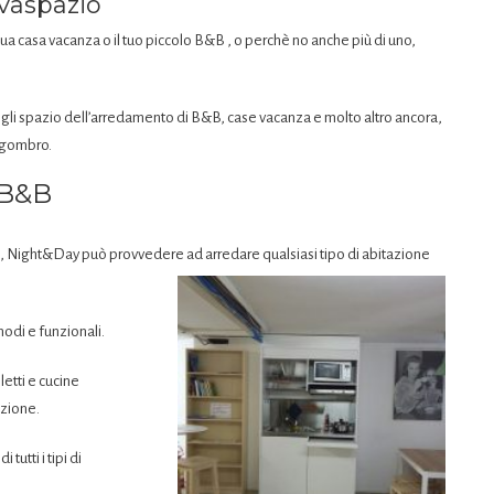
vaspazio
a tua casa vacanza o il tuo piccolo B&B , o perchè no anche più di uno,
 gli spazio dell’arredamento di B&B, case vacanza e molto altro ancora,
ingombro.
e B&B
no, Night&Day può provvedere ad arredare qualsiasi tipo di abitazione
odi e funzionali.
etti e cucine
azione.
tutti i tipi di