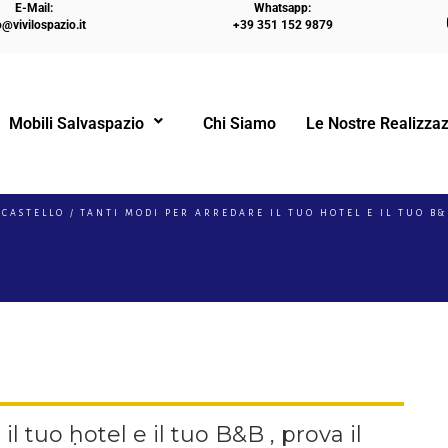
E-Mail:
Whatsapp:
o@vivilospazio.it
+39 351 152 9879
Mobili Salvaspazio
Chi Siamo
Le Nostre Realizzaz
!
 CASTELLO
TANTI MODI PER ARREDARE IL TUO HOTEL E IL TUO B
l tuo hotel e il tuo B&B , prova il