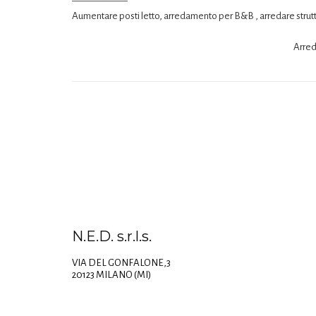
Aumentare posti letto, arredamento per B&B , arredare strutt
Arred
N.E.D. s.r.l.s.
VIA DEL GONFALONE,3
20123 MILANO (MI)