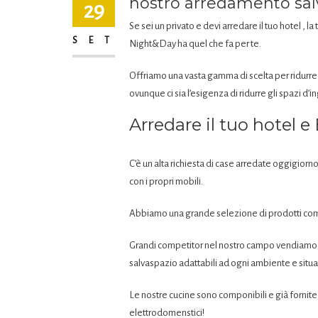
nostro arredamento sal
29
Se sei un privato e devi arredare il tuo hotel , l
SET
Night&Day ha quel che fa per te.
Offriamo una vasta gamma di scelta per ridurre
ovunque ci sia l’esigenza di ridurre gli spazi d’
Arredare il tuo hotel 
C’è un alta richiesta di case arredate oggigior
con i propri mobili.
Abbiamo una grande selezione di prodotti com
Grandi competitor nel nostro campo vendiamo l
salvaspazio adattabili ad ogni ambiente e situ
Le nostre cucine sono componibili e già fornite di 
elettrodomenstici!