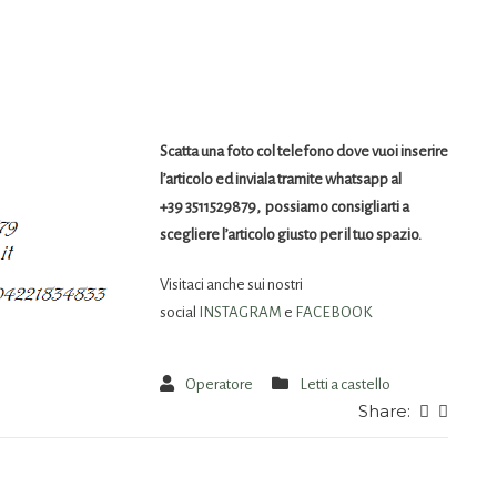
Scatta una foto col telefono dove vuoi inserire
l’articolo ed inviala tramite whatsapp al
+39 3511529879, possiamo consigliarti a
scegliere l’articolo giusto per il tuo spazio.
Visitaci anche sui nostri
social
INSTAGRAM
e
FACEBOOK
Operatore
Letti a castello
Share: