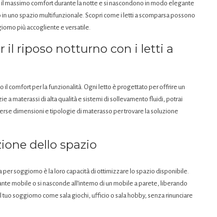
ono il massimo comfort durante la notte e si nascondono in modo elegante
o in uno spazio multifunzionale. Scopri come i letti a scomparsa possono
ggiorno più accogliente e versatile.
il riposo notturno con i letti a
 il comfort per la funzionalità. Ogni letto è progettato per offrire un
e a materassi di alta qualità e sistemi di sollevamento fluidi, potrai
diverse dimensioni e tipologie di materasso per trovare la soluzione
zione dello spazio
a per soggiorno è la loro capacità di ottimizzare lo spazio disponibile.
egante mobile o si nasconde all’interno di un mobile a parete, liberando
e il tuo soggiorno come sala giochi, ufficio o sala hobby, senza rinunciare