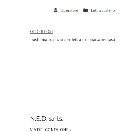
Operatore
Letti a castello
OLDER POST
Trasforma lo spazio con i letti a scomparsa per casa
N.E.D. s.r.l.s.
VIA DEL GONFALONE,3