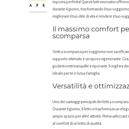
risposta perfetta! Questi letti innovativi offr
APR
durante il giorno, trasformando il tuo soggiorn
migliorare il tuo stile di vita e rendere il tuo so
Il massimo comfort per 
scomparsa
I letti a scomparsa per soggiorno non sacrificano
supporto ottimale e un riposo rigenerante. Grazi
goderti notti tranquille e riposanti. Scegli tra 
ideale per te e la tua famiglia.
Versatilità e ottimizza
Uno dei vantaggi principali dei letti a scompars
Durante il giorno, il letto si trasforma in un el
ampio spazio per altre attività. Potrai utilizzar
al comfort di un letto di qualità.