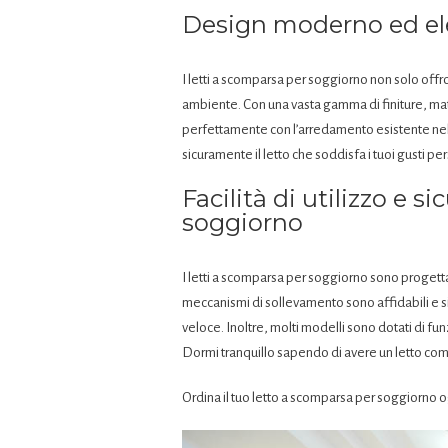
Design moderno ed e
I letti a scomparsa per soggiorno non solo off
ambiente. Con una vasta gamma di finiture, materia
perfettamente con l’arredamento esistente nel t
sicuramente il letto che soddisfa i tuoi gusti pe
Facilità di utilizzo e s
soggiorno
I letti a scomparsa per soggiorno sono progettat
meccanismi di sollevamento sono affidabili e si
veloce. Inoltre, molti modelli sono dotati di fu
Dormi tranquillo sapendo di avere un letto com
Ordina il tuo letto a scomparsa per soggiorno 