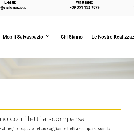
E-Mail:
Whatsapp:
o@vivilospazio.it
+39 351 152 9879
HOME
LETTI A CASTELLO
TRASFO
Mobili Salvaspazio
Chi Siamo
Le Nostre Realizzaz
!
no con i letti a scomparsa
re al meglio lo spazio nel tuo soggiorno? I letti a scomparsa sono la