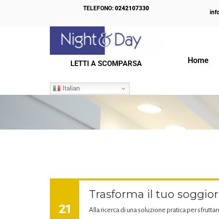
TELEFONO:
0242107330
inf
Home
LETTI A SCOMPARSA
IL NOSTRO BLOG
Italian
Trasforma il tuo soggior
21
Alla ricerca di una soluzione pratica per sfrutta