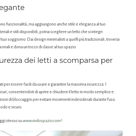
legante
rono funzionalità, ma aggiungono anche stile e eleganza al tuo
li e stili disponibili, potrai scegliere un letto che si integri
uo soggiorno. Dai design minimalisti a quelli più tradizionali, troverai
rsonali e dona un tocco di classe al tuo spazio.
icurezza dei letti a scomparsa per
i per essere facili da usare e garantire la massima sicurezza. I
curi, consentendoti di aprire e chiudere il letto in modo semplice e
nzioni di bloccaggio per evitare movimenti indesiderati durante l’uso.
odo e sicuro.
oggi stesso su
www.vivilospazio.com
!