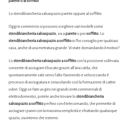
parete o al soffitto
Lo stendibiancheria salvaspazio parete oppure al soffitto
Oggi in commercio si possono scegliere vari modelli come
stendibiancheria salvaspazio
, sia a
parete
o per
soffitto
. Lo
stendibiancheria salvaspazio
a soffitto
io l’ho consiglio per qualsiasi
casa, anche di una metratura grande. Vi state domandando il motivo?
Lo
stendibiancheria salvaspazio
a soffitto
con la posizione sollevata
consente di asciugare il bucato grazie all’aria calda, che
spontaneamente sale verso l’alto favorendo e velocizzando il
processo di asciugatura e ostacolando così la formazione di cattivi
odori. Oggi se fate un giro nei grandi centri commerciali di
elettrodomestici, potete anche trovare lo
stendibiancheria
salvaspazio a soffitto
perfino con il telecomando, che permette di
asciugare i panni con la massima semplicità e sfruttando qualunque
spazio, sia interno che esterno.