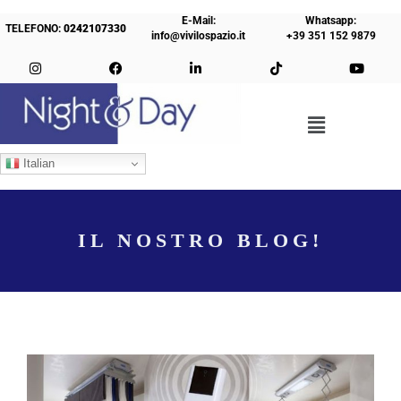
E-Mail:
Whatsapp:
TELEFONO:
0242107330
info@vivilospazio.it
+39 351 152 9879
Italian
IL NOSTRO BLOG!