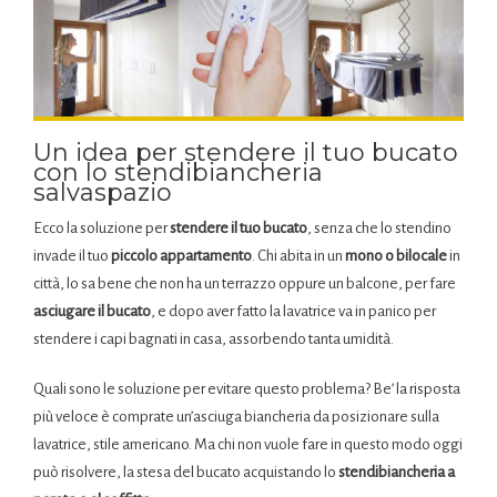
Un idea per stendere il tuo bucato
con lo stendibiancheria
salvaspazio
Ecco la soluzione per
stendere il tuo bucato
, senza che lo stendino
invade il tuo
piccolo appartamento
. Chi abita in un
mono o bilocale
in
città, lo sa bene che non ha un terrazzo oppure un balcone, per fare
asciugare il bucato
, e dopo aver fatto la lavatrice va in panico per
stendere i capi bagnati in casa, assorbendo tanta umidità.
Quali sono le soluzione per evitare questo problema? Be’ la risposta
più veloce è comprate un’asciuga biancheria da posizionare sulla
lavatrice, stile americano. Ma chi non vuole fare in questo modo oggi
può risolvere, la stesa del bucato acquistando lo
stendibiancheria a