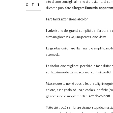
sito diamo consigli, almeno ci proviamo, di co
OTT
di come puoi fare
allargare il tuo mini appartame
Fare tanta attenzione ai colori
I
colori
sono dei grandi complici per far parere 
tutto un gioco visivo, una percezione visiva.
Le gradazioni chiare illuminano e amplificano l
scomoda.
La risoluzione migliore, per chi è in fase di rin
soffitto in modo da mescolare i confini con l’eff
Ma se questo non è possibile, prediligi in ogni
colore, assegnalo ad una piccola superficie (co
gli accessori e supplementi di
arredo colorati.
Tutto ciò ti può sembrare strano, stupido, ma st