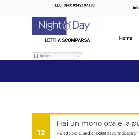
TELEFONO:
0242107330
inf
Home
LETTI A SCOMPARSA
IL NOSTRO BLOG
Italian
Hai un monolocale la puo
12
Ha letto bene, anche la
casa
deve “indossare” i 