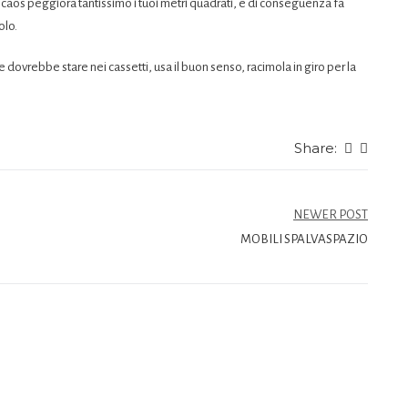
l caos peggiora tantissimo i tuoi metri quadrati, e di conseguenza fa
olo.
he dovrebbe stare nei cassetti, usa il buon senso, racimola in giro per la
Share:
NEWER POST
MOBILI SPALVASPAZIO