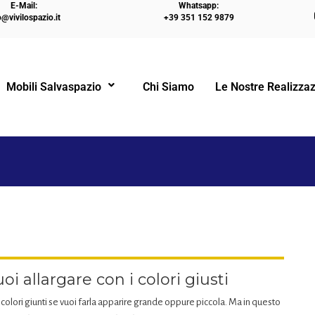
E-Mail:
Whatsapp:
o@vivilospazio.it
+39 351 152 9879
HOME
LETTI A CASTELLO
HAI UN MONO
Mobili Salvaspazio
Chi Siamo
Le Nostre Realizzaz
!
i allargare con i colori giusti
colori giunti se vuoi farla apparire grande oppure piccola. Ma in questo