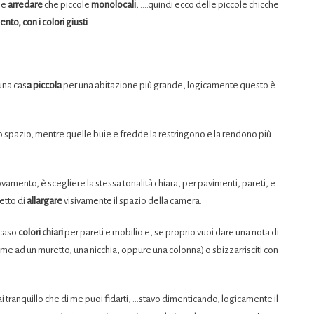
me
arredare
che piccole
monolocali
, ….quindi ecco delle piccole chicche
nto, con i colori giusti
.
una cas
a piccola
per una abitazione più grande, logicamente questo è
o spazio, mentre quelle buie e fredde la restringono e la rendono più
novamento, è scegliere la stessa tonalità chiara, per pavimenti, pareti, e
etto di
allargare
visivamente il spazio della camera.
 caso
colori chiari
per pareti e mobilio e, se proprio vuoi dare una nota di
me ad un muretto, una nicchia, oppure una colonna) o sbizzarrisciti con
ai tranquillo che di me puoi fidarti, …stavo dimenticando, logicamente il