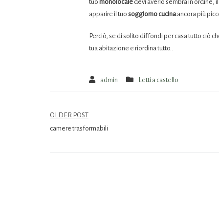
tuo
monolocale
devi averlo sembra in ordine, i
apparire il tuo
soggiorno cucina
ancora più picc
Perciò, se di solito diffondi per casa tutto ciò c
tua abitazione e riordina tutto..
admin
Letti a castello
OLDER POST
camere trasformabili